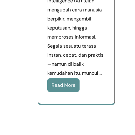
Intelligence (AI) telah
mengubah cara manusia
berpikir, mengambil
keputusan, hingga
memproses informasi.
Segala sesuatu terasa
instan, cepat, dan praktis
—namun di balik
kemudahan itu, muncul …
Read More