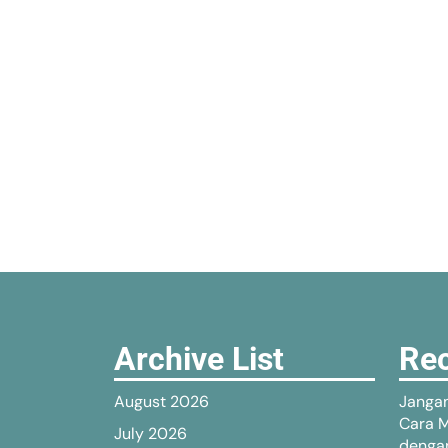
Archive List
Rec
August 2026
Jangan
Cara M
July 2026
denga