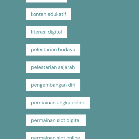
konten edukatif
literasi digital
pelestarian budaya
pelestarian sejarah
pengembangan diri
permainan angka online
permainan slot digital
permainan slot online