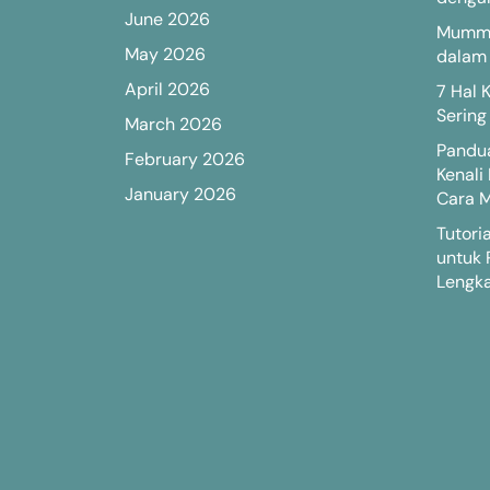
June 2026
Mummy’
May 2026
dalam 
April 2026
7 Hal 
Sering
March 2026
Pandua
February 2026
Kenali
January 2026
Cara 
Tutori
untuk 
Lengk