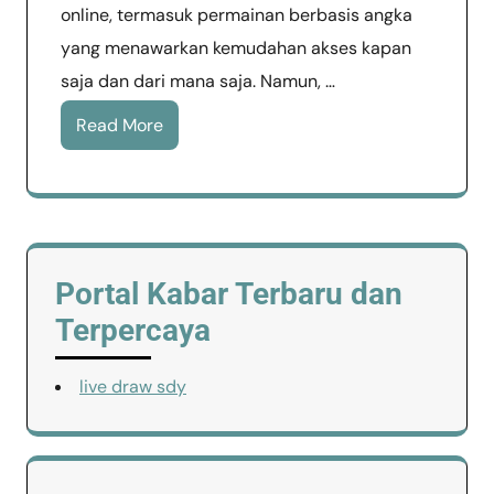
online, termasuk permainan berbasis angka
yang menawarkan kemudahan akses kapan
saja dan dari mana saja. Namun, …
Read More
Portal Kabar Terbaru dan
Terpercaya
live draw sdy