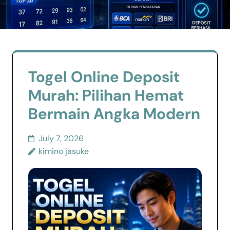
Togel Online Deposit
Murah: Pilihan Hemat
Bermain Angka Modern
July 7, 2026
kimino jasuke