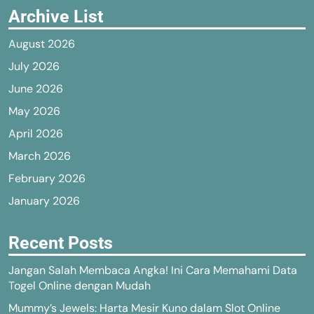
Archive List
August 2026
July 2026
June 2026
May 2026
April 2026
March 2026
February 2026
January 2026
Recent Posts
Jangan Salah Membaca Angka! Ini Cara Memahami Data
Togel Online dengan Mudah
Mummy’s Jewels: Harta Mesir Kuno dalam Slot Online