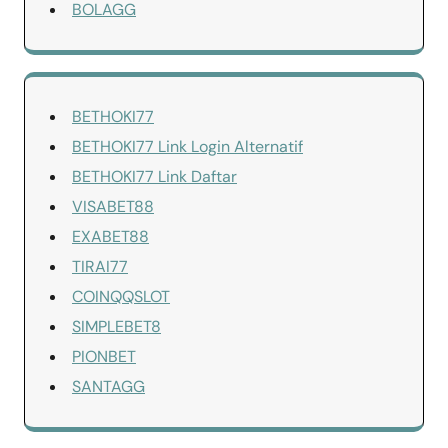
BOLAGG
BETHOKI77
BETHOKI77 Link Login Alternatif
BETHOKI77 Link Daftar
VISABET88
EXABET88
TIRAI77
COINQQSLOT
SIMPLEBET8
PIONBET
SANTAGG