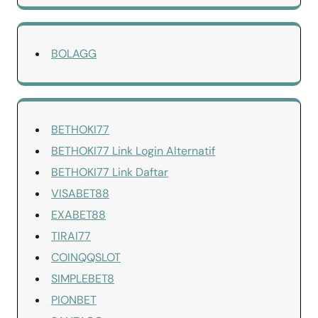
BOLAGG
BETHOKI77
BETHOKI77 Link Login Alternatif
BETHOKI77 Link Daftar
VISABET88
EXABET88
TIRAI77
COINQQSLOT
SIMPLEBET8
PIONBET