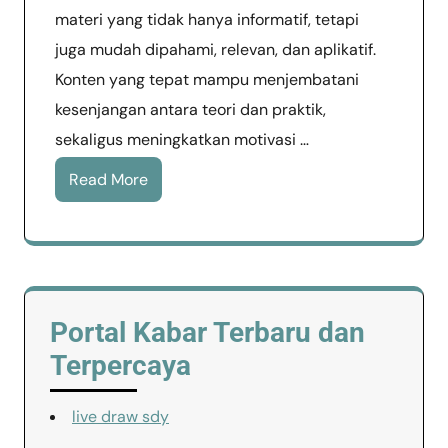
materi yang tidak hanya informatif, tetapi
juga mudah dipahami, relevan, dan aplikatif.
Konten yang tepat mampu menjembatani
kesenjangan antara teori dan praktik,
sekaligus meningkatkan motivasi …
Read More
Portal Kabar Terbaru dan
Terpercaya
live draw sdy