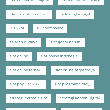
permainan slot digital
permainan slot online
platform slot modern
pola angka togel
RTP Slot
RTP slot online
sejarah budaya
slot gacor hari ini
slot online
slot online indonesia
slot online terbaru
slot online terpercaya
slot populer 2026
slot pragmatic play
strategi bermain slot
Strategi Konten Digital