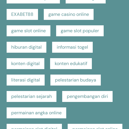
EXABET88
game casino online
game slot online
game slot populer
hiburan digital
informasi togel
konten digital
konten edukatif
literasi digital
pelestarian budaya
pelestarian sejarah
pengembangan diri
permainan angka online