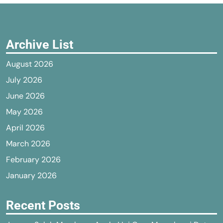
Archive List
August 2026
July 2026
June 2026
May 2026
April 2026
March 2026
February 2026
January 2026
Recent Posts