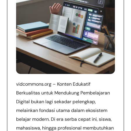
vidcommons.org – Konten Edukatif
Berkualitas untuk Mendukung Pembelajaran
Digital bukan lagi sekadar pelengkap,
melainkan fondasi utama dalam ekosistem
belajar modern. Di era serba cepat ini, siswa,
mahasiswa, hingga profesional membutuhkan