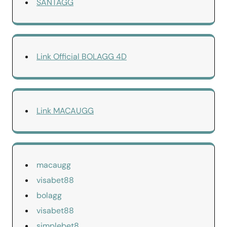
SANTAGG
Link Official BOLAGG 4D
Link MACAUGG
macaugg
visabet88
bolagg
visabet88
simplebet8