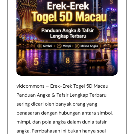
vidcommons – Erek-Erek Togel 5D Macau
Panduan Angka & Tafsir Lengkap Terbaru
sering dicari oleh banyak orang yang
penasaran dengan hubungan antara simbol,
mimpi, dan pola angka dalam dunia tafsir
angka. Pembahasan ini bukan hanya soal