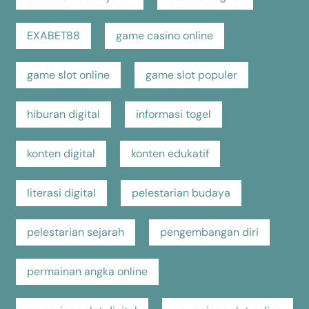
EXABET88
game casino online
game slot online
game slot populer
hiburan digital
informasi togel
konten digital
konten edukatif
literasi digital
pelestarian budaya
pelestarian sejarah
pengembangan diri
permainan angka online