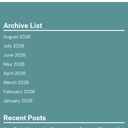
Archive List
August 2026
July 2026
June 2026
May 2026
April 2026
March 2026
February 2026
January 2026
Recent Posts