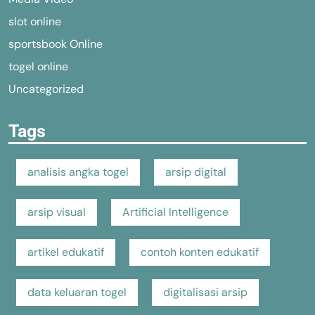
slot online
sportsbook Online
togel online
Uncategorized
Tags
analisis angka togel
arsip digital
arsip visual
Artificial Intelligence
artikel edukatif
contoh konten edukatif
data keluaran togel
digitalisasi arsip