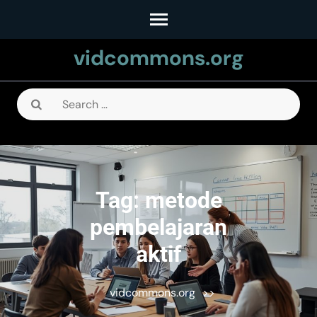
Skip
to
vidcommons.org
content
(Press
Enter)
Search
for:
Tag:
metode
pembelajaran
aktif
vidcommons.org
>>