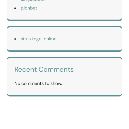
pionbet
situs togel online
Recent Comments
No comments to show.