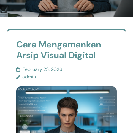
Cara Mengamankan
Arsip Visual Digital
February 23, 2026
admin