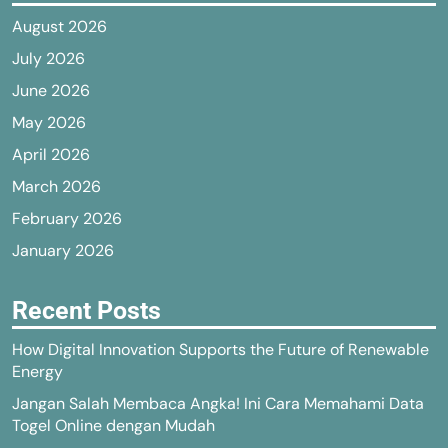
August 2026
July 2026
June 2026
May 2026
April 2026
March 2026
February 2026
January 2026
Recent Posts
How Digital Innovation Supports the Future of Renewable
Energy
Jangan Salah Membaca Angka! Ini Cara Memahami Data
Togel Online dengan Mudah