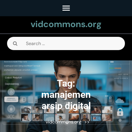
Skip
to
vidcommons.org
content
(Press
Enter)
Search
for:
Tag:
manajemen
arsip digital
vidcommons.org
>>