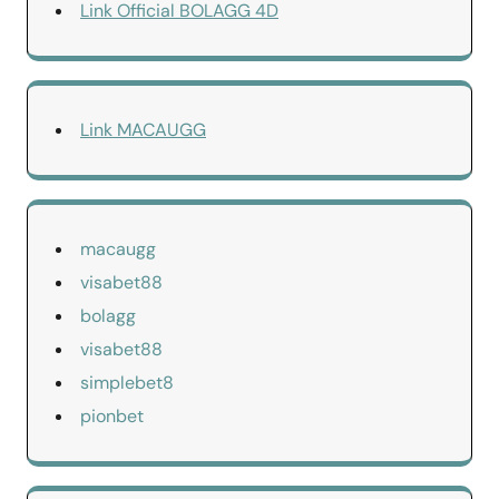
Link Official BOLAGG 4D
Link MACAUGG
macaugg
visabet88
bolagg
visabet88
simplebet8
pionbet