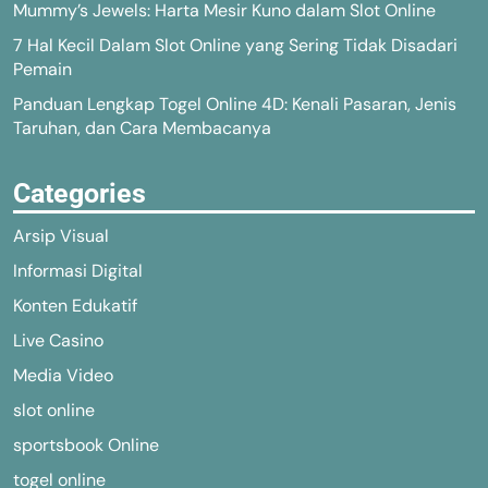
Mummy’s Jewels: Harta Mesir Kuno dalam Slot Online
7 Hal Kecil Dalam Slot Online yang Sering Tidak Disadari
Pemain
Panduan Lengkap Togel Online 4D: Kenali Pasaran, Jenis
Taruhan, dan Cara Membacanya
Categories
Arsip Visual
Informasi Digital
Konten Edukatif
Live Casino
Media Video
slot online
sportsbook Online
togel online