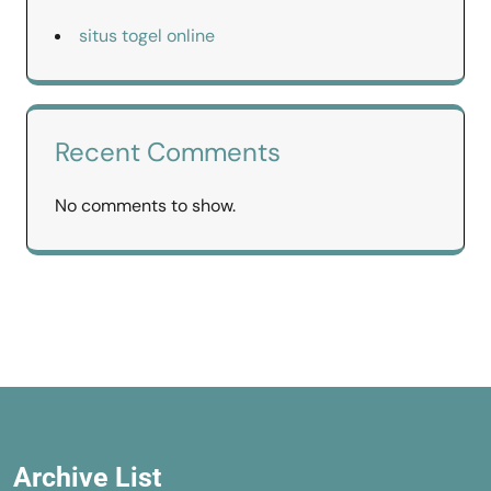
situs togel online
Recent Comments
No comments to show.
Archive List