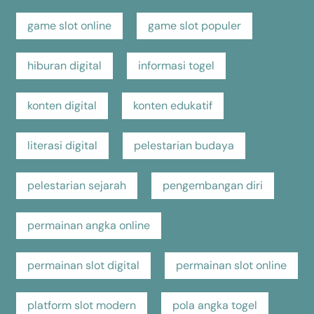
game slot online
game slot populer
hiburan digital
informasi togel
konten digital
konten edukatif
literasi digital
pelestarian budaya
pelestarian sejarah
pengembangan diri
permainan angka online
permainan slot digital
permainan slot online
platform slot modern
pola angka togel