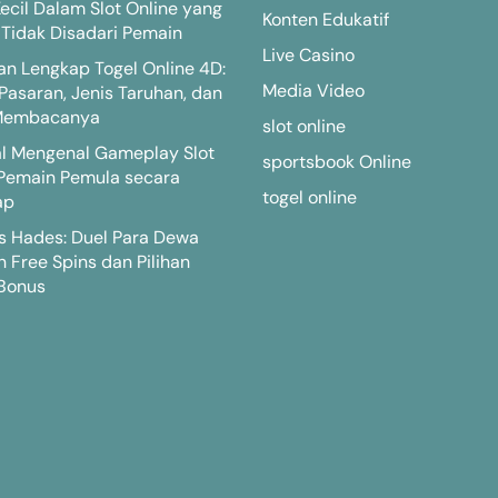
Kecil Dalam Slot Online yang
Konten Edukatif
 Tidak Disadari Pemain
Live Casino
n Lengkap Togel Online 4D:
Media Video
 Pasaran, Jenis Taruhan, dan
Membacanya
slot online
al Mengenal Gameplay Slot
sportsbook Online
Pemain Pemula secara
togel online
ap
s Hades: Duel Para Dewa
 Free Spins dan Pilihan
Bonus