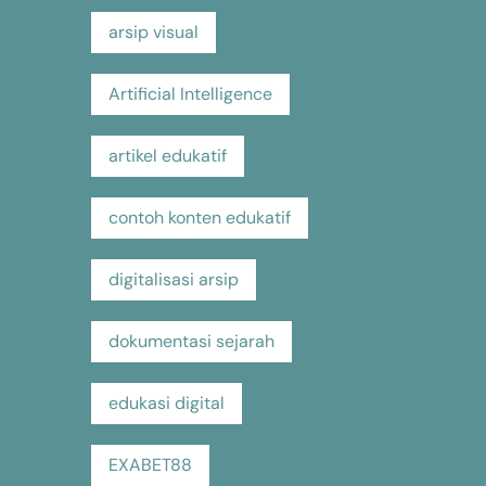
arsip visual
Artificial Intelligence
artikel edukatif
contoh konten edukatif
digitalisasi arsip
dokumentasi sejarah
edukasi digital
EXABET88