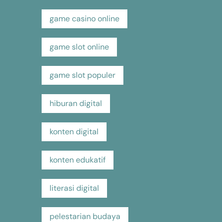
game casino online
game slot online
game slot populer
hiburan digital
konten digital
konten edukatif
literasi digital
pelestarian budaya