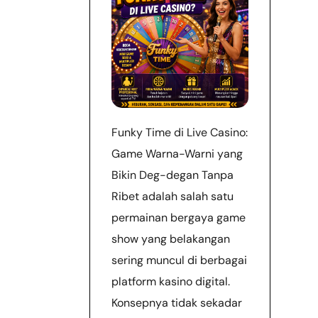
Funky Time di Live Casino:
Game Warna-Warni yang
Bikin Deg-degan Tanpa
Ribet adalah salah satu
permainan bergaya game
show yang belakangan
sering muncul di berbagai
platform kasino digital.
Konsepnya tidak sekadar