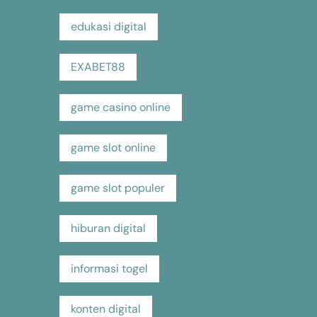
edukasi digital
EXABET88
game casino online
game slot online
game slot populer
hiburan digital
informasi togel
konten digital