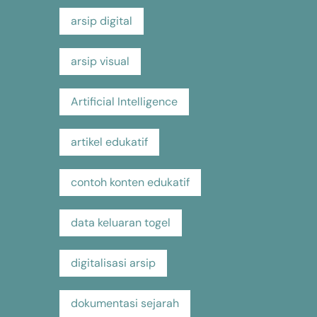
arsip digital
arsip visual
Artificial Intelligence
artikel edukatif
contoh konten edukatif
data keluaran togel
digitalisasi arsip
dokumentasi sejarah