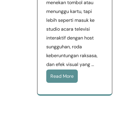
menekan tombol atau
menunggu kartu, tapi
lebih seperti masuk ke
studio acara televisi
interaktif dengan host
sungguhan, roda
keberuntungan raksasa,
dan efek visual yang …
Read More