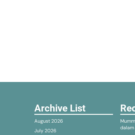
Archive List
Rec
August 2026
Mummy’
dalam 
July 2026