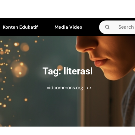
Search
Konten Edukatif
Media Video
for:
Tag:
literasi
vidcommons.org
>>