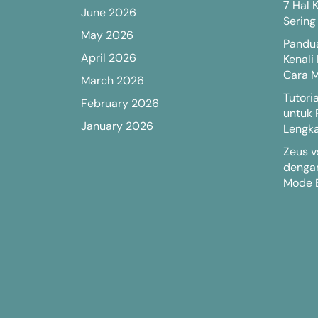
7 Hal 
June 2026
Sering
May 2026
Pandua
April 2026
Kenali
Cara 
March 2026
Tutori
February 2026
untuk 
January 2026
Lengk
Zeus v
dengan
Mode 