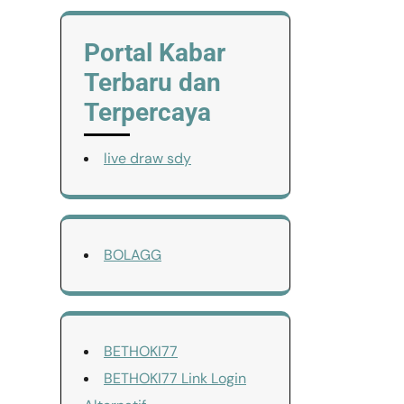
Portal Kabar
Terbaru dan
Terpercaya
live draw sdy
BOLAGG
BETHOKI77
BETHOKI77 Link Login