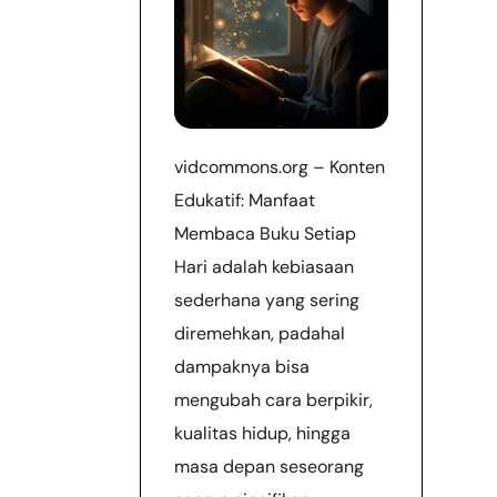
vidcommons.org – Konten
Edukatif: Manfaat
Membaca Buku Setiap
Hari adalah kebiasaan
sederhana yang sering
diremehkan, padahal
dampaknya bisa
mengubah cara berpikir,
kualitas hidup, hingga
masa depan seseorang