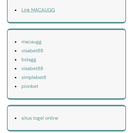
Link MACAUGG
macaugg
visabet88
bolagg
visabet88
simplebet8
pionbet
situs togel online