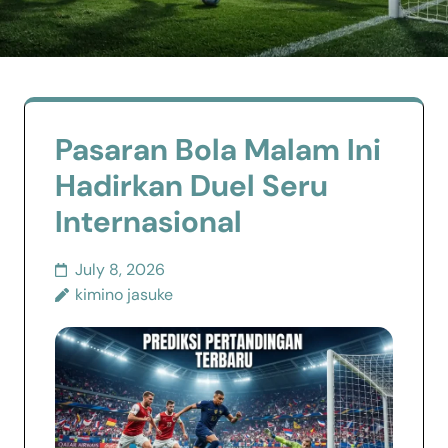
Pasaran Bola Malam Ini
Hadirkan Duel Seru
Internasional
July 8, 2026
kimino jasuke