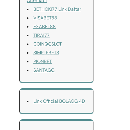
Alternatif
BETHOKI77 Link Daftar
VISABET88
EXABET88
TIRAI77
COINQQSLOT
SIMPLEBET8
PIONBET
SANTAGG
Link Official BOLAGG 4D