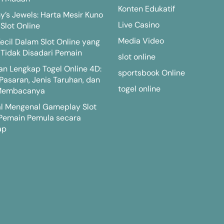
Konten Edukatif
s Jewels: Harta Mesir Kuno
Live Casino
Slot Online
Media Video
Kecil Dalam Slot Online yang
 Tidak Disadari Pemain
slot online
n Lengkap Togel Online 4D:
sportsbook Online
 Pasaran, Jenis Taruhan, dan
togel online
Membacanya
al Mengenal Gameplay Slot
Pemain Pemula secara
ap