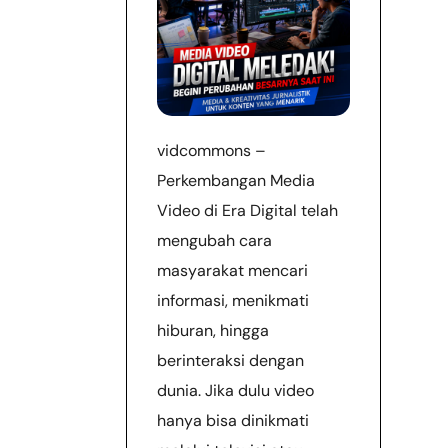
vidcommons –
Perkembangan Media
Video di Era Digital telah
mengubah cara
masyarakat mencari
informasi, menikmati
hiburan, hingga
berinteraksi dengan
dunia. Jika dulu video
hanya bisa dinikmati