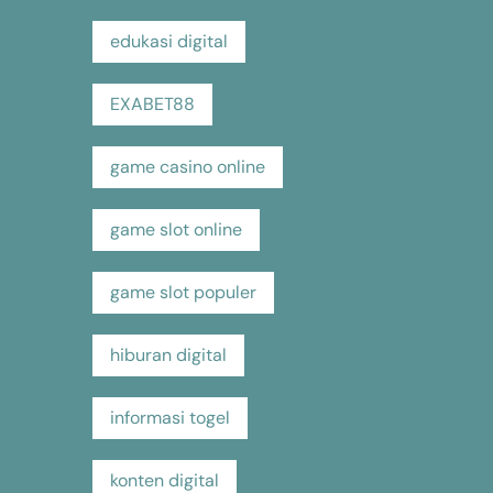
edukasi digital
EXABET88
game casino online
game slot online
game slot populer
hiburan digital
informasi togel
konten digital