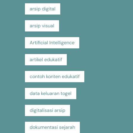
arsip digital
arsip visual
Artificial Intelligence
artikel edukatif
contoh konten edukatif
data keluaran togel
digitalisasi arsip
dokumentasi sejarah