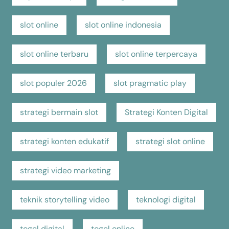
slot online
slot online indonesia
slot online terbaru
slot online terpercaya
slot populer 2026
slot pragmatic play
strategi bermain slot
Strategi Konten Digital
strategi konten edukatif
strategi slot online
strategi video marketing
teknik storytelling video
teknologi digital
togel digital
togel online