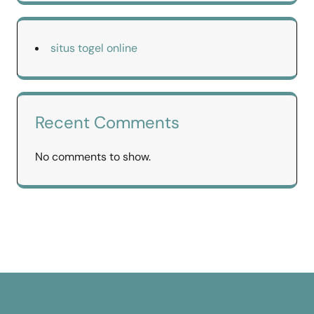
situs togel online
Recent Comments
No comments to show.