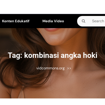
Search
Konten Edukatif
Media Video
for:
Tag:
kombinasi angka hoki
vidcommons.org
>>