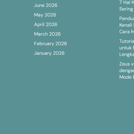
7 Hal 
June 2026
Sering
May 2026
Pandua
April 2026
Kenali
Cara 
March 2026
Tutori
February 2026
untuk 
January 2026
Lengk
Zeus v
dengan
Mode 