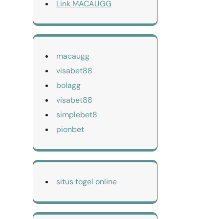
Link MACAUGG
macaugg
visabet88
bolagg
visabet88
simplebet8
pionbet
situs togel online