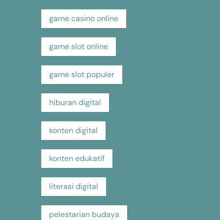
game casino online
game slot online
game slot populer
hiburan digital
konten digital
konten edukatif
literasi digital
pelestarian budaya