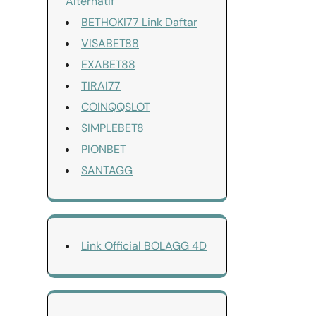
Alternatif
BETHOKI77 Link Daftar
VISABET88
EXABET88
TIRAI77
COINQQSLOT
SIMPLEBET8
PIONBET
SANTAGG
Link Official BOLAGG 4D