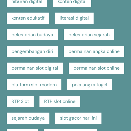
hiburan digital
konten digital
konten edukatif
literasi digital
pelestarian budaya
pelestarian sejarah
pengembangan diri
permainan angka online
permainan slot digital
permainan slot online
platform slot modern
pola angka togel
RTP Slot
RTP slot online
sejarah budaya
slot gacor hari ini