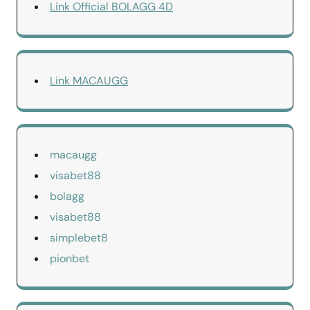
Link Official BOLAGG 4D
Link MACAUGG
macaugg
visabet88
bolagg
visabet88
simplebet8
pionbet