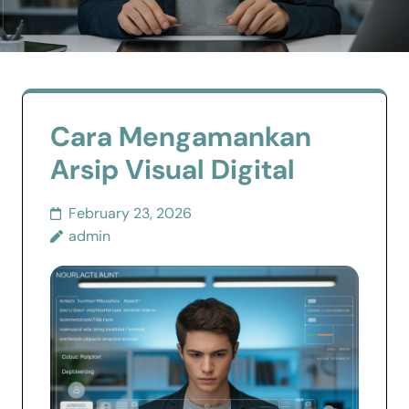
Cara Mengamankan
Arsip Visual Digital
February 23, 2026
admin