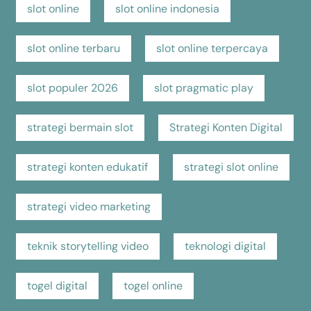
slot online
slot online indonesia
slot online terbaru
slot online terpercaya
slot populer 2026
slot pragmatic play
strategi bermain slot
Strategi Konten Digital
strategi konten edukatif
strategi slot online
strategi video marketing
teknik storytelling video
teknologi digital
togel digital
togel online