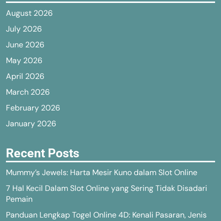
August 2026
July 2026
June 2026
May 2026
April 2026
March 2026
February 2026
January 2026
Recent Posts
Mummy’s Jewels: Harta Mesir Kuno dalam Slot Online
7 Hal Kecil Dalam Slot Online yang Sering Tidak Disadari
Pemain
Panduan Lengkap Togel Online 4D: Kenali Pasaran, Jenis