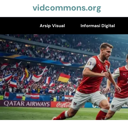
Skip
vidcommons.org
to
content
Arsip Visual
Informasi Digital
(Press
Enter)