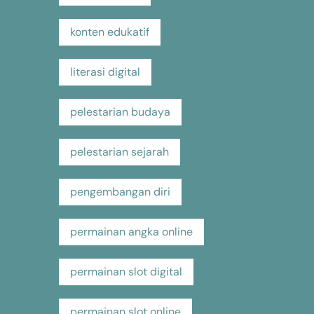
konten edukatif
literasi digital
pelestarian budaya
pelestarian sejarah
pengembangan diri
permainan angka online
permainan slot digital
permainan slot online