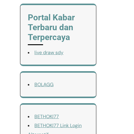
Portal Kabar
Terbaru dan
Terpercaya
live draw sdy
BOLAGG
BETHOKI77
BETHOKI77 Link Login