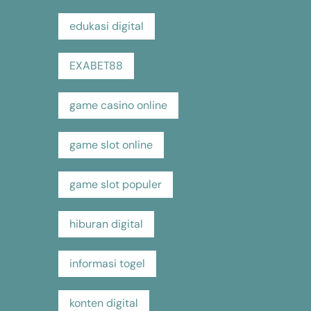
edukasi digital
EXABET88
game casino online
game slot online
game slot populer
hiburan digital
informasi togel
konten digital