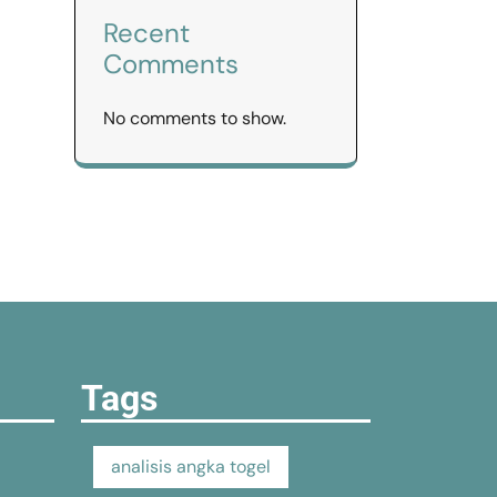
Recent
Comments
No comments to show.
Tags
analisis angka togel