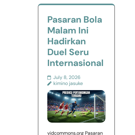
Pasaran Bola
Malam Ini
Hadirkan
Duel Seru
Internasional
July 8, 2026
kimino jasuke
vidcommons.org Pasaran