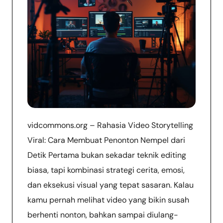
vidcommons.org – Rahasia Video Storytelling
Viral: Cara Membuat Penonton Nempel dari
Detik Pertama bukan sekadar teknik editing
biasa, tapi kombinasi strategi cerita, emosi,
dan eksekusi visual yang tepat sasaran. Kalau
kamu pernah melihat video yang bikin susah
berhenti nonton, bahkan sampai diulang-