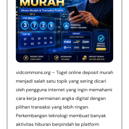
vidcommons.org – Togel online deposit murah
menjadi salah satu topik yang sering dicari
oleh pengguna internet yang ingin memahami
cara kerja permainan angka digital dengan
pilihan transaksi yang lebih ringan.
Perkembangan teknologi membuat banyak
aktivitas hiburan berpindah ke platform