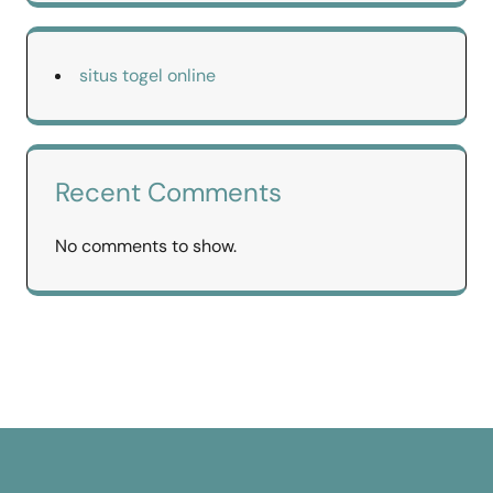
situs togel online
Recent Comments
No comments to show.