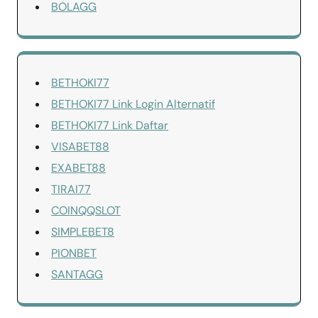
BOLAGG
BETHOKI77
BETHOKI77 Link Login Alternatif
BETHOKI77 Link Daftar
VISABET88
EXABET88
TIRAI77
COINQQSLOT
SIMPLEBET8
PIONBET
SANTAGG