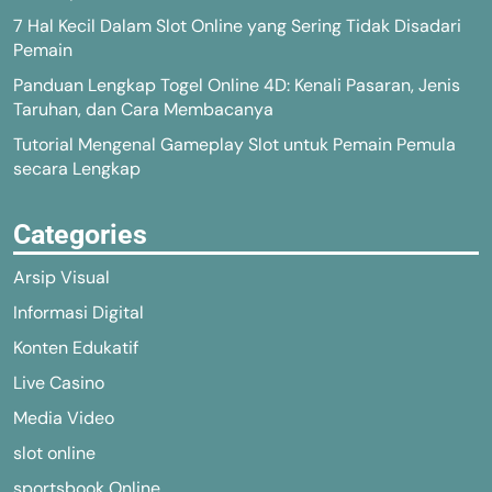
7 Hal Kecil Dalam Slot Online yang Sering Tidak Disadari
Pemain
Panduan Lengkap Togel Online 4D: Kenali Pasaran, Jenis
Taruhan, dan Cara Membacanya
Tutorial Mengenal Gameplay Slot untuk Pemain Pemula
secara Lengkap
Categories
Arsip Visual
Informasi Digital
Konten Edukatif
Live Casino
Media Video
slot online
sportsbook Online