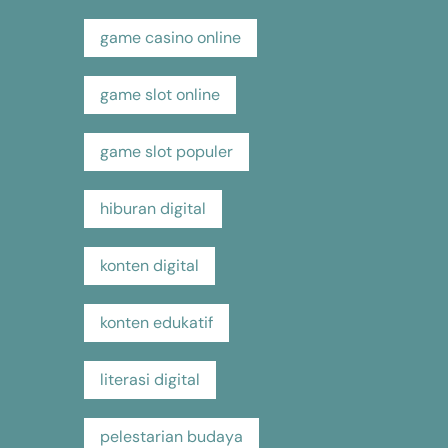
game casino online
game slot online
game slot populer
hiburan digital
konten digital
konten edukatif
literasi digital
pelestarian budaya