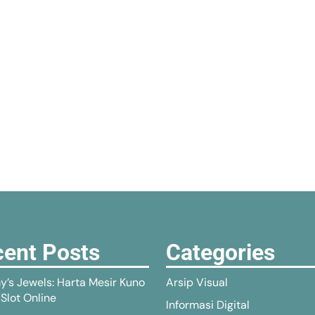
ent Posts
Categories
s Jewels: Harta Mesir Kuno
Arsip Visual
Slot Online
Informasi Digital