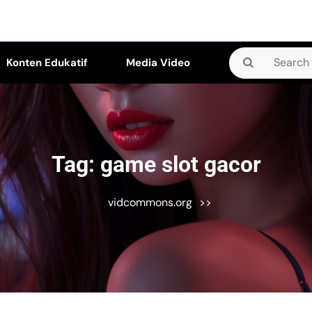
Search
Konten Edukatif
Media Video
for:
Tag:
game slot gacor
vidcommons.org
>>