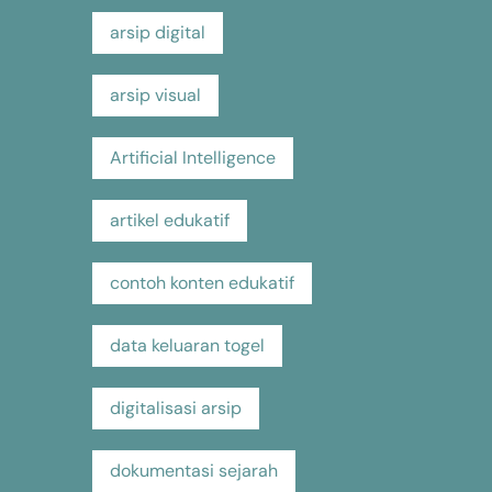
arsip digital
arsip visual
Artificial Intelligence
artikel edukatif
contoh konten edukatif
data keluaran togel
digitalisasi arsip
dokumentasi sejarah