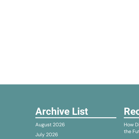
Archive List
Rec
August 2026
How Di
the Fu
July 2026