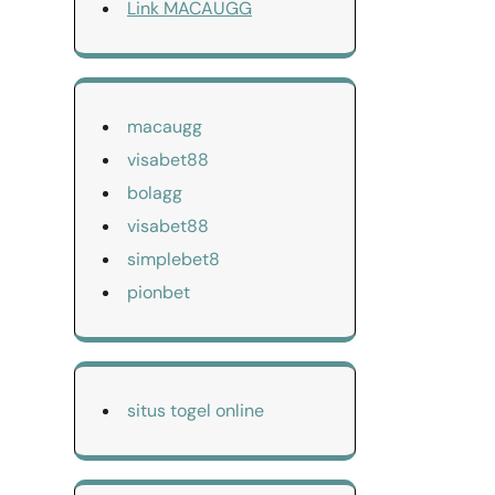
Link MACAUGG
macaugg
visabet88
bolagg
visabet88
simplebet8
pionbet
situs togel online