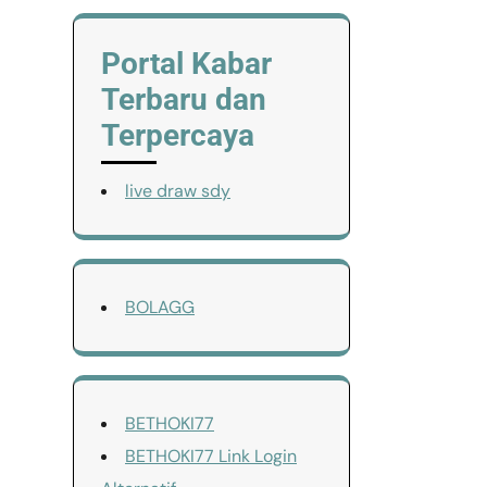
Portal Kabar
Terbaru dan
Terpercaya
live draw sdy
BOLAGG
BETHOKI77
BETHOKI77 Link Login