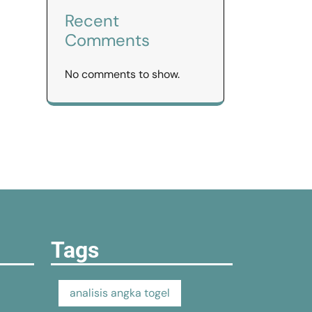
Recent
Comments
No comments to show.
Tags
analisis angka togel