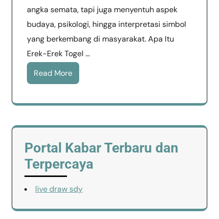
angka semata, tapi juga menyentuh aspek
budaya, psikologi, hingga interpretasi simbol
yang berkembang di masyarakat. Apa Itu
Erek-Erek Togel …
Read More
Portal Kabar Terbaru dan
Terpercaya
live draw sdy