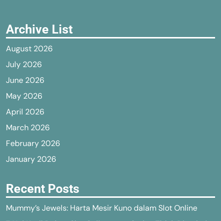
Archive List
August 2026
July 2026
June 2026
May 2026
April 2026
March 2026
February 2026
January 2026
Recent Posts
Mummy’s Jewels: Harta Mesir Kuno dalam Slot Online