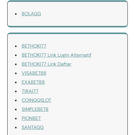
BOLAGG
BETHOKI77
BETHOKI77 Link Login Alternatif
BETHOKI77 Link Daftar
VISABET88
EXABET88
TIRAI77
COINQQSLOT
SIMPLEBET8
PIONBET
SANTAGG