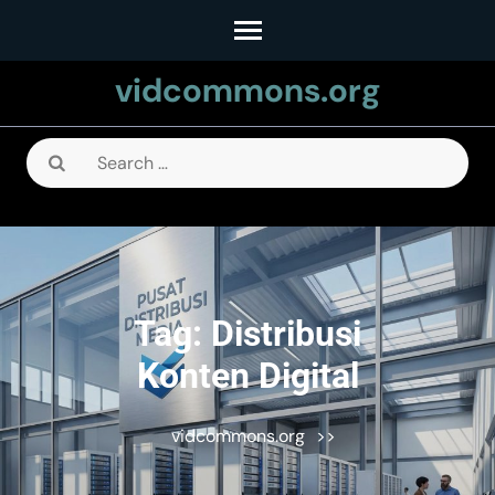
Skip
to
vidcommons.org
content
(Press
Enter)
Search
for:
Tag:
Distribusi
Konten Digital
vidcommons.org
>>