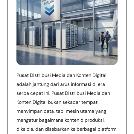
Pusat Distribusi Media dan Konten Digital
adalah jantung dari arus informasi di era
serba cepat ini. Pusat Distribusi Media dan
Konten Digital bukan sekadar tempat
menyimpan data, tapi mesin utama yang
mengatur bagaimana konten diproduksi,
dikelola, dan disebarkan ke berbagai platform