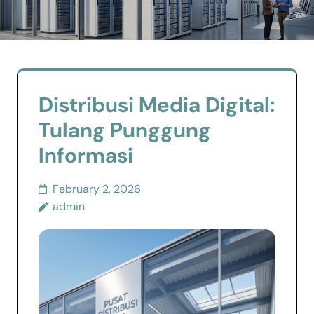
Distribusi Media Digital:
Tulang Punggung
Informasi
February 2, 2026
admin