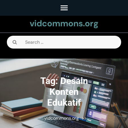
Skip
to
vidcommons.org
content
(Press
Enter)
Search
for:
Tag:
Desain
Konten
Edukatif
vidcommons.org
>>