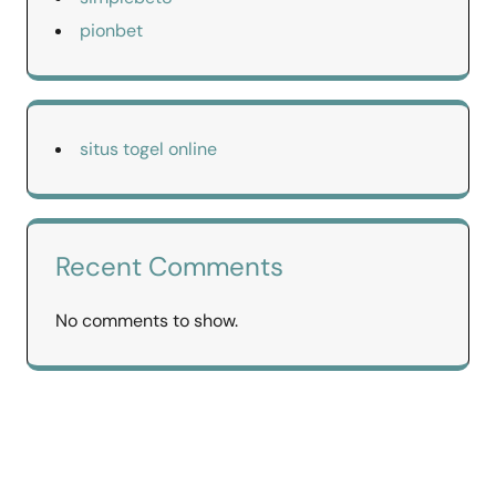
pionbet
situs togel online
Recent Comments
No comments to show.