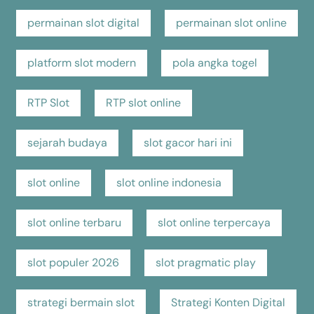
permainan slot digital
permainan slot online
platform slot modern
pola angka togel
RTP Slot
RTP slot online
sejarah budaya
slot gacor hari ini
slot online
slot online indonesia
slot online terbaru
slot online terpercaya
slot populer 2026
slot pragmatic play
strategi bermain slot
Strategi Konten Digital