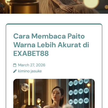
Cara Membaca Paito
Warna Lebih Akurat di
EXABET88
March 27, 2026
kimino jasuke