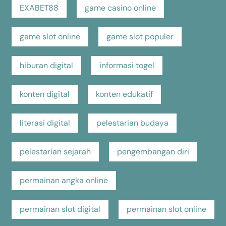
EXABET88
game casino online
game slot online
game slot populer
hiburan digital
informasi togel
konten digital
konten edukatif
literasi digital
pelestarian budaya
pelestarian sejarah
pengembangan diri
permainan angka online
permainan slot digital
permainan slot online