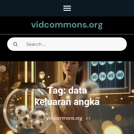
Skip
to
vidcommons.org
content
(Press
Enter)
Search
for:
Tag:
data
keluaran angka
vidcommons.org
>>