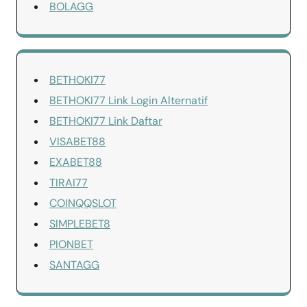
BOLAGG
BETHOKI77
BETHOKI77 Link Login Alternatif
BETHOKI77 Link Daftar
VISABET88
EXABET88
TIRAI77
COINQQSLOT
SIMPLEBET8
PIONBET
SANTAGG