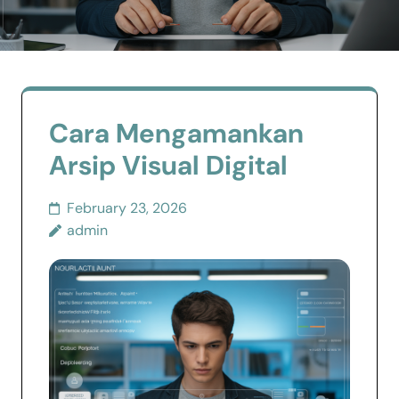
Cara Mengamankan
Arsip Visual Digital
February 23, 2026
admin