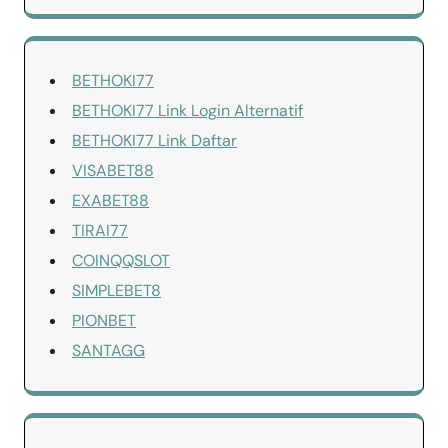
BETHOKI77
BETHOKI77 Link Login Alternatif
BETHOKI77 Link Daftar
VISABET88
EXABET88
TIRAI77
COINQQSLOT
SIMPLEBET8
PIONBET
SANTAGG