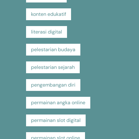
konten edukatif
literasi digital
pelestarian budaya
pelestarian sejarah
pengembangan diri
permainan angka online
permainan slot digital
permainan slot online