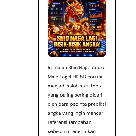
Ramalan Shio Naga Angka
Main Togel HK 5D hari ini
menjadi salah satu topik
yang paling sering dicari
oleh para pecinta prediksi
angka yang ingin mencari
referensi tambahan
sebelum menentukan