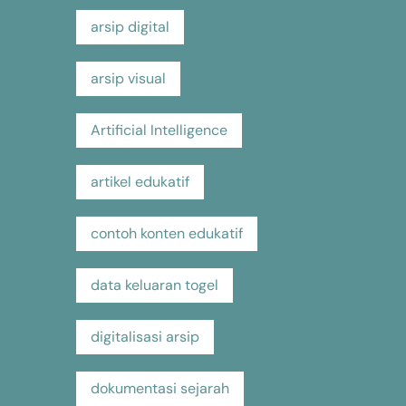
arsip digital
arsip visual
Artificial Intelligence
artikel edukatif
contoh konten edukatif
data keluaran togel
digitalisasi arsip
dokumentasi sejarah