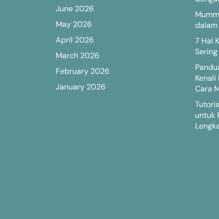
June 2026
Mummy’
May 2026
dalam 
April 2026
7 Hal 
Sering
March 2026
Pandua
February 2026
Kenali
January 2026
Cara 
Tutori
untuk 
Lengk