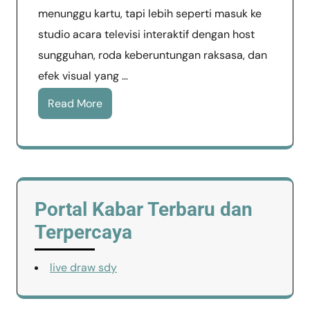
menunggu kartu, tapi lebih seperti masuk ke
studio acara televisi interaktif dengan host
sungguhan, roda keberuntungan raksasa, dan
efek visual yang …
Read More
Portal Kabar Terbaru dan
Terpercaya
live draw sdy