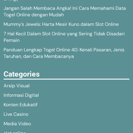
Jangan Salah Membaca Angka! Ini Cara Memahami Data
Togel Online dengan Mudah
Mummy’s Jewels: Harta Mesir Kuno dalam Slot Online
7 Hal Kecil Dalam Slot Online yang Sering Tidak Disadari
Pemain
Panduan Lengkap Togel Online 4D: Kenali Pasaran, Jenis
Taruhan, dan Cara Membacanya
Categories
Arsip Visual
Informasi Digital
Konten Edukatif
Live Casino
Media Video