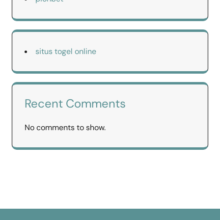
situs togel online
Recent Comments
No comments to show.