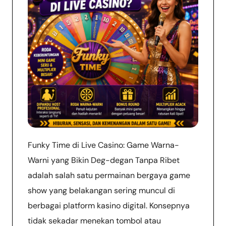
Funky Time di Live Casino: Game Warna-
Warni yang Bikin Deg-degan Tanpa Ribet
adalah salah satu permainan bergaya game
show yang belakangan sering muncul di
berbagai platform kasino digital. Konsepnya
tidak sekadar menekan tombol atau