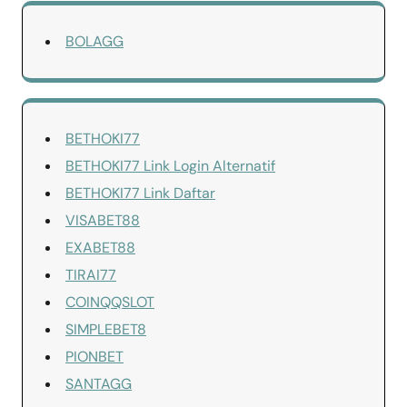
BOLAGG
BETHOKI77
BETHOKI77 Link Login Alternatif
BETHOKI77 Link Daftar
VISABET88
EXABET88
TIRAI77
COINQQSLOT
SIMPLEBET8
PIONBET
SANTAGG