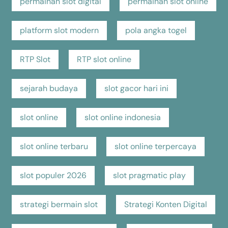
permainan slot digital
permainan slot online
platform slot modern
pola angka togel
RTP Slot
RTP slot online
sejarah budaya
slot gacor hari ini
slot online
slot online indonesia
slot online terbaru
slot online terpercaya
slot populer 2026
slot pragmatic play
strategi bermain slot
Strategi Konten Digital