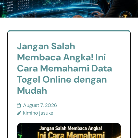
Jangan Salah
Membaca Angka! Ini
Cara Memahami Data
Togel Online dengan
Mudah
August 7, 2026
kimino jasuke