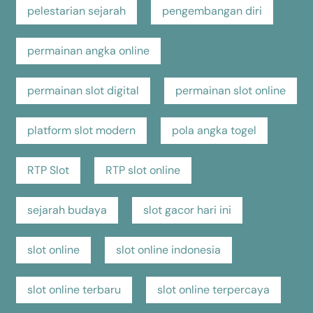
pelestarian sejarah
pengembangan diri
permainan angka online
permainan slot digital
permainan slot online
platform slot modern
pola angka togel
RTP Slot
RTP slot online
sejarah budaya
slot gacor hari ini
slot online
slot online indonesia
slot online terbaru
slot online terpercaya