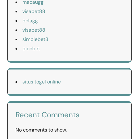
macaugg
visabet88
bolagg
visabet88
simplebet8
pionbet
situs togel online
Recent Comments
No comments to show.