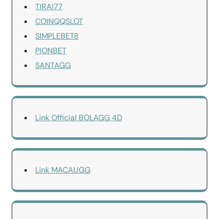
TIRAI77
COINQQSLOT
SIMPLEBET8
PIONBET
SANTAGG
Link Official BOLAGG 4D
Link MACAUGG