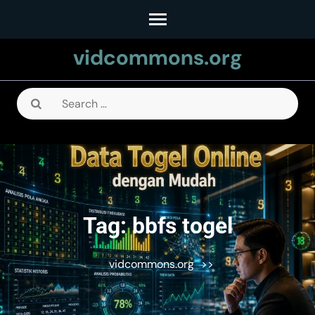
Skip
to
vidcommons.org
content
(Press
Enter)
Search
for:
Tag:
bbfs togel
vidcommons.org
>>