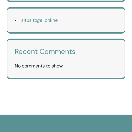
situs togel online
Recent Comments
No comments to show.