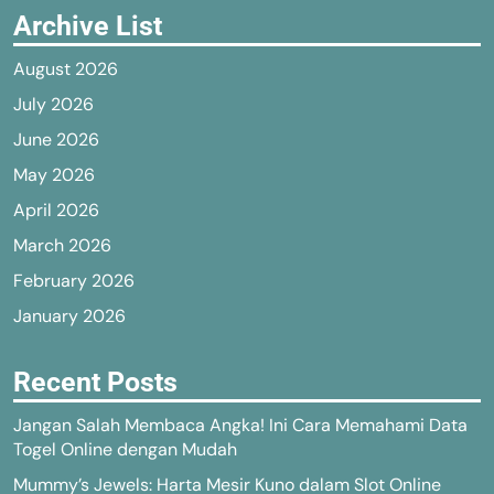
Archive List
August 2026
July 2026
June 2026
May 2026
April 2026
March 2026
February 2026
January 2026
Recent Posts
Jangan Salah Membaca Angka! Ini Cara Memahami Data
Togel Online dengan Mudah
Mummy’s Jewels: Harta Mesir Kuno dalam Slot Online