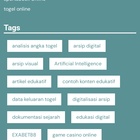
togel online
Tags
analisis angka togel
arsip digital
arsip visual
Artificial Intelligence
artikel edukatif
contoh konten edukatif
data keluaran togel
digitalisasi arsip
dokumentasi sejarah
edukasi digital
EXABET88
game casino online