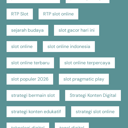
RTP Slot
RTP slot online
sejarah budaya
slot gacor hari ini
slot online
slot online indonesia
slot online terbaru
slot online terpercaya
slot populer 2026
slot pragmatic play
strategi bermain slot
Strategi Konten Digital
strategi konten edukatif
strategi slot online
teknologi digital
togel digital