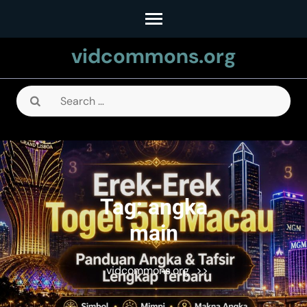
Skip
to
vidcommons.org
content
(Press
Enter)
Search
for:
Tag:
angka
main
vidcommons.org
>>