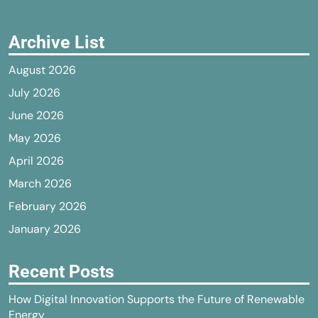
Archive List
August 2026
July 2026
June 2026
May 2026
April 2026
March 2026
February 2026
January 2026
Recent Posts
How Digital Innovation Supports the Future of Renewable
Energy