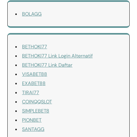
BOLAGG
BETHOKI77
BETHOKI77 Link Login Alternatif
BETHOKI77 Link Daftar
VISABET88
EXABET88
TIRAI77
COINQQSLOT
SIMPLEBET8
PIONBET
SANTAGG