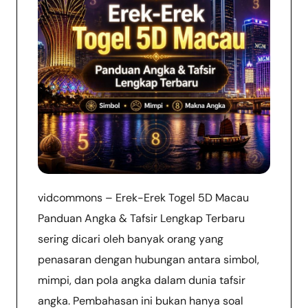
vidcommons – Erek-Erek Togel 5D Macau
Panduan Angka & Tafsir Lengkap Terbaru
sering dicari oleh banyak orang yang
penasaran dengan hubungan antara simbol,
mimpi, dan pola angka dalam dunia tafsir
angka. Pembahasan ini bukan hanya soal