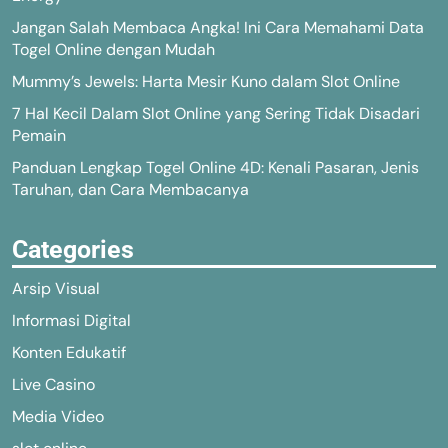
Jangan Salah Membaca Angka! Ini Cara Memahami Data
Togel Online dengan Mudah
Mummy’s Jewels: Harta Mesir Kuno dalam Slot Online
7 Hal Kecil Dalam Slot Online yang Sering Tidak Disadari
Pemain
Panduan Lengkap Togel Online 4D: Kenali Pasaran, Jenis
Taruhan, dan Cara Membacanya
Categories
Arsip Visual
Informasi Digital
Konten Edukatif
Live Casino
Media Video