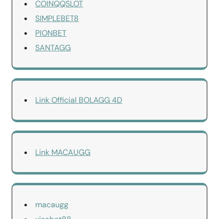
COINQQSLOT
SIMPLEBET8
PIONBET
SANTAGG
Link Official BOLAGG 4D
Link MACAUGG
macaugg