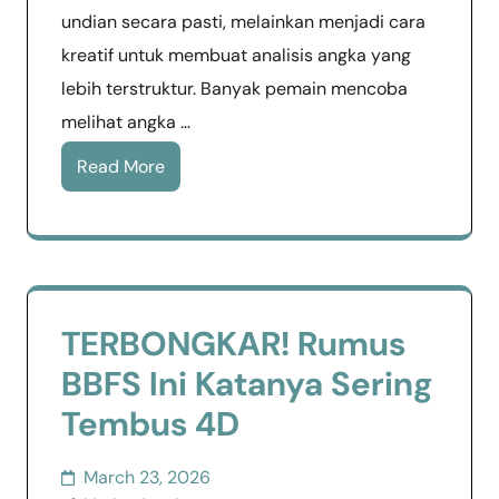
undian secara pasti, melainkan menjadi cara
kreatif untuk membuat analisis angka yang
lebih terstruktur. Banyak pemain mencoba
melihat angka …
Read More
TERBONGKAR! Rumus
BBFS Ini Katanya Sering
Tembus 4D
March 23, 2026