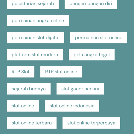
pelestarian sejarah
pengembangan diri
permainan angka online
permainan slot digital
permainan slot online
platform slot modern
pola angka togel
RTP Slot
RTP slot online
sejarah budaya
slot gacor hari ini
slot online
slot online indonesia
slot online terbaru
slot online terpercaya