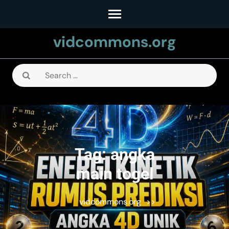
Skip
to
vidcommons.org
content
(Press
Enter)
Search
for:
Tag:
angka
main togel
vidcommons.org
>>