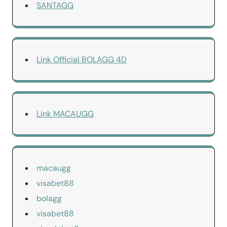
SANTAGG
Link Official BOLAGG 4D
Link MACAUGG
macaugg
visabet88
bolagg
visabet88