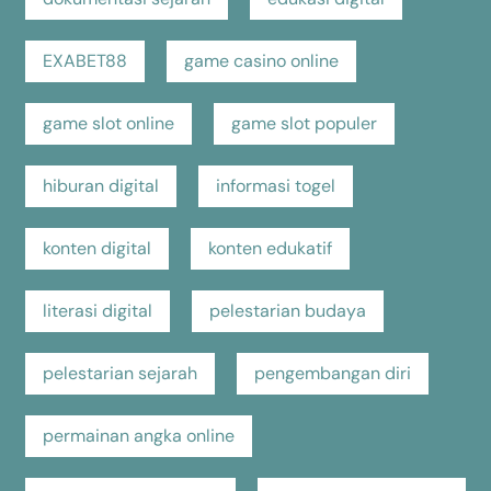
EXABET88
game casino online
game slot online
game slot populer
hiburan digital
informasi togel
konten digital
konten edukatif
literasi digital
pelestarian budaya
pelestarian sejarah
pengembangan diri
permainan angka online