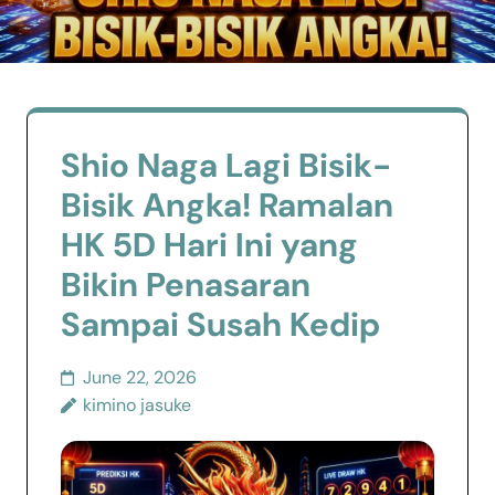
Shio Naga Lagi Bisik-
Bisik Angka! Ramalan
HK 5D Hari Ini yang
Bikin Penasaran
Sampai Susah Kedip
June 22, 2026
kimino jasuke