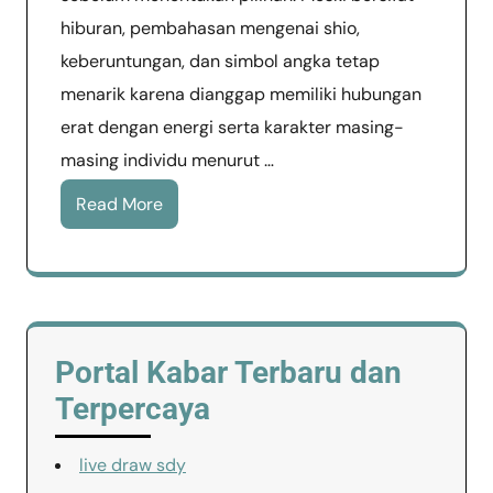
hiburan, pembahasan mengenai shio,
keberuntungan, dan simbol angka tetap
menarik karena dianggap memiliki hubungan
erat dengan energi serta karakter masing-
masing individu menurut …
Read More
Portal Kabar Terbaru dan
Terpercaya
live draw sdy