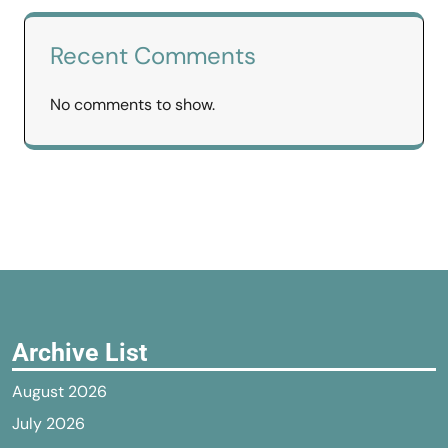
Recent Comments
No comments to show.
Archive List
August 2026
July 2026