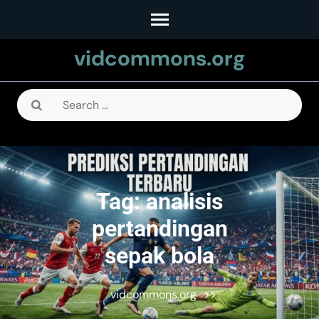
Skip
to
vidcommons.org
content
(Press
Enter)
Search
for:
Tag:
analisis
pertandingan
sepak bola
vidcommons.org
>>