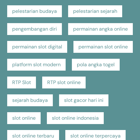
pelestarian budaya
pelestarian sejarah
pengembangan diri
permainan angka online
permainan slot digital
permainan slot online
platform slot modern
pola angka togel
RTP Slot
RTP slot online
sejarah budaya
slot gacor hari ini
slot online
slot online indonesia
slot online terbaru
slot online terpercaya