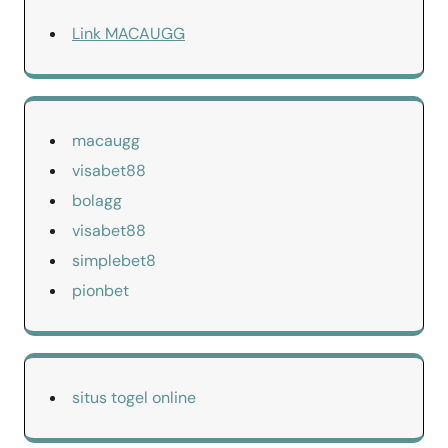
Link MACAUGG
macaugg
visabet88
bolagg
visabet88
simplebet8
pionbet
situs togel online