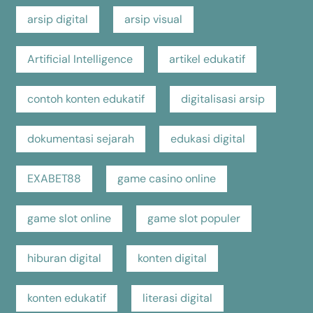
arsip digital
arsip visual
Artificial Intelligence
artikel edukatif
contoh konten edukatif
digitalisasi arsip
dokumentasi sejarah
edukasi digital
EXABET88
game casino online
game slot online
game slot populer
hiburan digital
konten digital
konten edukatif
literasi digital