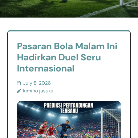
Pasaran Bola Malam Ini
Hadirkan Duel Seru
Internasional
July 8, 2026
kimino jasuke