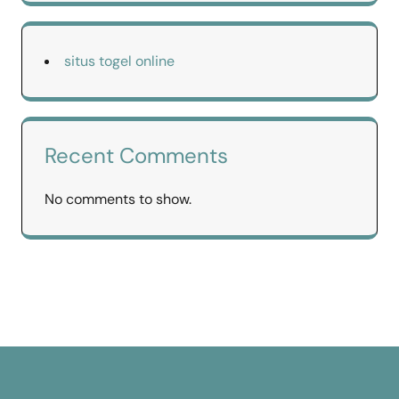
situs togel online
Recent Comments
No comments to show.