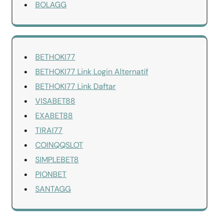
BOLAGG
BETHOKI77
BETHOKI77 Link Login Alternatif
BETHOKI77 Link Daftar
VISABET88
EXABET88
TIRAI77
COINQQSLOT
SIMPLEBET8
PIONBET
SANTAGG