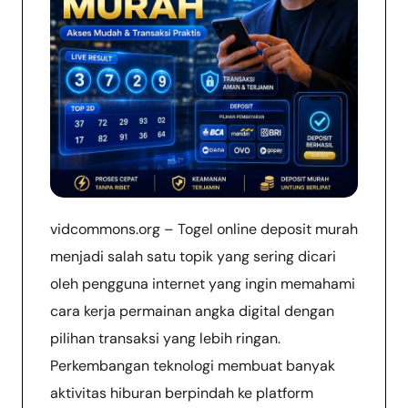
vidcommons.org – Togel online deposit murah
menjadi salah satu topik yang sering dicari
oleh pengguna internet yang ingin memahami
cara kerja permainan angka digital dengan
pilihan transaksi yang lebih ringan.
Perkembangan teknologi membuat banyak
aktivitas hiburan berpindah ke platform