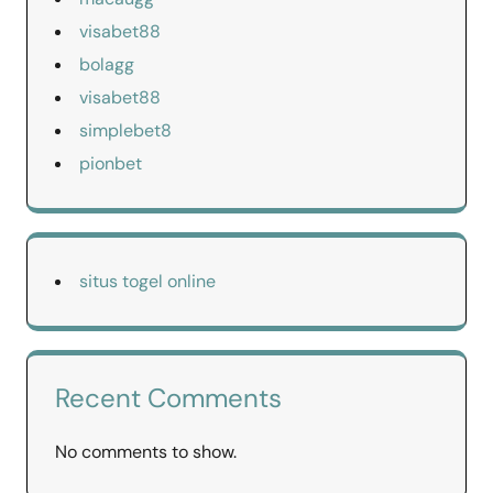
visabet88
bolagg
visabet88
simplebet8
pionbet
situs togel online
Recent Comments
No comments to show.