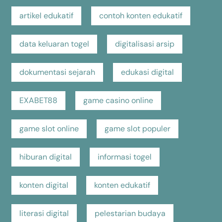
artikel edukatif
contoh konten edukatif
data keluaran togel
digitalisasi arsip
dokumentasi sejarah
edukasi digital
EXABET88
game casino online
game slot online
game slot populer
hiburan digital
informasi togel
konten digital
konten edukatif
literasi digital
pelestarian budaya