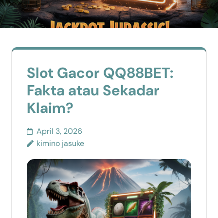
Slot Gacor QQ88BET:
Fakta atau Sekadar
Klaim?
April 3, 2026
kimino jasuke