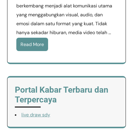
berkembang menjadi alat komunikasi utama
yang menggabungkan visual, audio, dan
emosi dalam satu format yang kuat. Tidak
hanya sekadar hiburan, media video telah …
Read More
Portal Kabar Terbaru dan
Terpercaya
live draw sdy