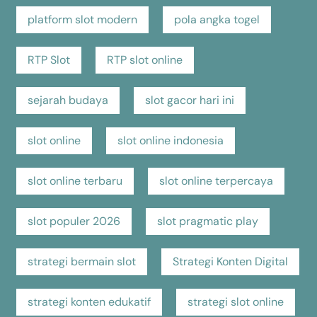
platform slot modern
pola angka togel
RTP Slot
RTP slot online
sejarah budaya
slot gacor hari ini
slot online
slot online indonesia
slot online terbaru
slot online terpercaya
slot populer 2026
slot pragmatic play
strategi bermain slot
Strategi Konten Digital
strategi konten edukatif
strategi slot online