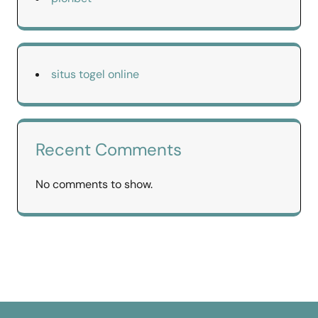
situs togel online
Recent Comments
No comments to show.