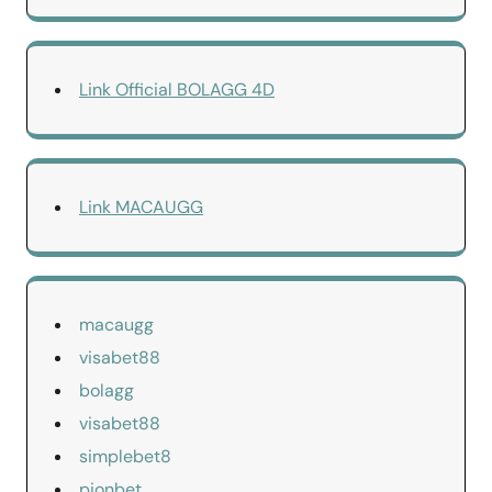
Link Official BOLAGG 4D
Link MACAUGG
macaugg
visabet88
bolagg
visabet88
simplebet8
pionbet