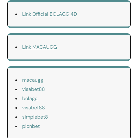
Link Official BOLAGG 4D
Link MACAUGG
macaugg
visabet88
bolagg
visabet88
simplebet8
pionbet