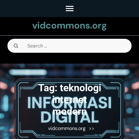
Skip
to
vidcommons.org
content
(Press
Enter)
Search
for:
Tag:
teknologi
internet
modern
vidcommons.org
>>