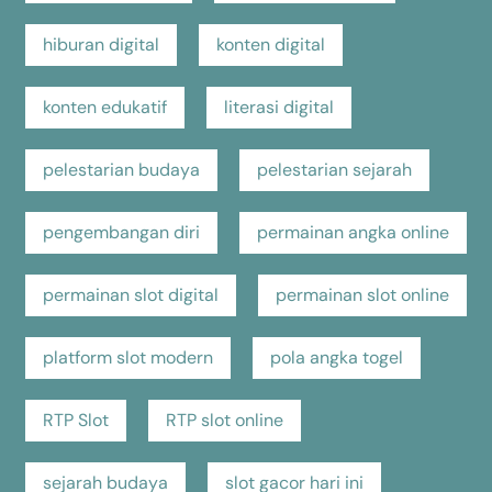
hiburan digital
konten digital
konten edukatif
literasi digital
pelestarian budaya
pelestarian sejarah
pengembangan diri
permainan angka online
permainan slot digital
permainan slot online
platform slot modern
pola angka togel
RTP Slot
RTP slot online
sejarah budaya
slot gacor hari ini