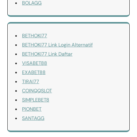
BOLAGG
BETHOKI77
BETHOKI77 Link Login Alternatif
BETHOKI77 Link Daftar
VISABET88
EXABET88
TIRAI77
COINQQSLOT
SIMPLEBET8
PIONBET
SANTAGG