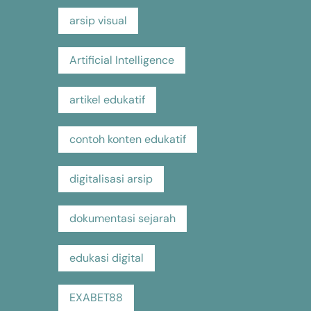
arsip visual
Artificial Intelligence
artikel edukatif
contoh konten edukatif
digitalisasi arsip
dokumentasi sejarah
edukasi digital
EXABET88