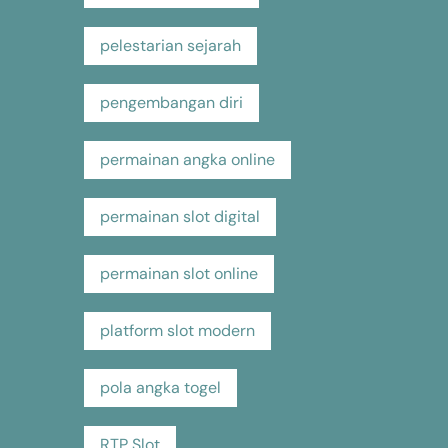
pelestarian sejarah
pengembangan diri
permainan angka online
permainan slot digital
permainan slot online
platform slot modern
pola angka togel
RTP Slot