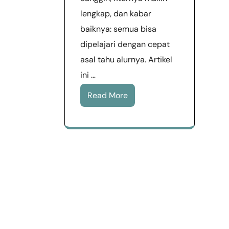
lengkap, dan kabar
baiknya: semua bisa
dipelajari dengan cepat
asal tahu alurnya. Artikel
ini …
Read More