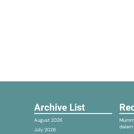
Archive List
Rec
August 2026
Mummy’
dalam 
July 2026