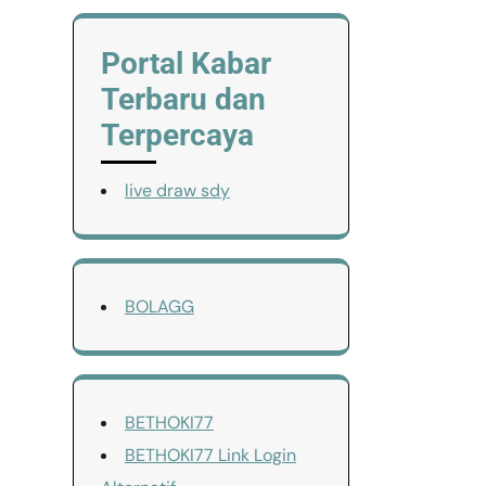
Portal Kabar
Terbaru dan
Terpercaya
live draw sdy
BOLAGG
BETHOKI77
BETHOKI77 Link Login