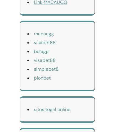
Link MACAUGG
macaugg
visabet88
bolagg
visabet88
simplebet8
pionbet
situs togel online