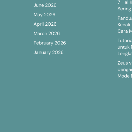
7 Hal 
June 2026
Sering
May 2026
Pandua
April 2026
Kenali
Cara 
March 2026
Tutori
February 2026
untuk 
January 2026
Lengk
Zeus v
dengan
Mode 