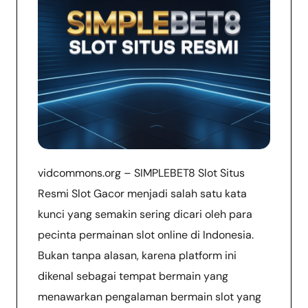
vidcommons.org – SIMPLEBET8 Slot Situs
Resmi Slot Gacor menjadi salah satu kata
kunci yang semakin sering dicari oleh para
pecinta permainan slot online di Indonesia.
Bukan tanpa alasan, karena platform ini
dikenal sebagai tempat bermain yang
menawarkan pengalaman bermain slot yang