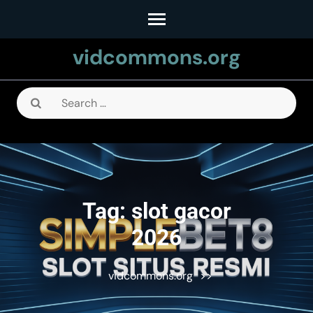
Skip
to
vidcommons.org
content
(Press
Enter)
Search
for:
Tag:
slot gacor
2026
vidcommons.org
>>