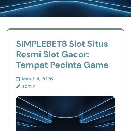
SIMPLEBET8 Slot Situs
Resmi Slot Gacor:
Tempat Pecinta Game
March 4, 2026
admin