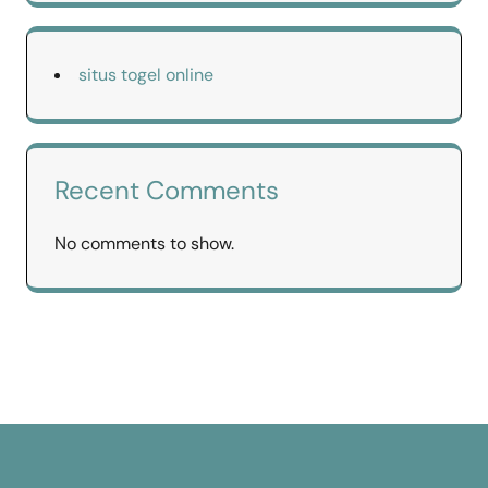
situs togel online
Recent Comments
No comments to show.