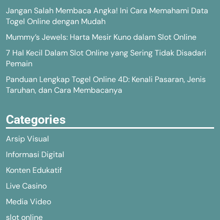
Jangan Salah Membaca Angka! Ini Cara Memahami Data
Togel Online dengan Mudah
Mummy’s Jewels: Harta Mesir Kuno dalam Slot Online
7 Hal Kecil Dalam Slot Online yang Sering Tidak Disadari
Pemain
Panduan Lengkap Togel Online 4D: Kenali Pasaran, Jenis
Taruhan, dan Cara Membacanya
Categories
Arsip Visual
Informasi Digital
Konten Edukatif
Live Casino
Media Video
slot online