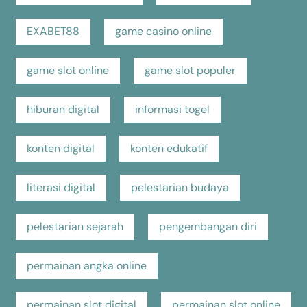
EXABET88
game casino online
game slot online
game slot populer
hiburan digital
informasi togel
konten digital
konten edukatif
literasi digital
pelestarian budaya
pelestarian sejarah
pengembangan diri
permainan angka online
permainan slot digital
permainan slot online