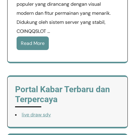
populer yang dirancang dengan visual
modern dan fitur permainan yang menarik.
Didukung oleh sistem server yang stabil,
COINQQSLOT …
Read More
Portal Kabar Terbaru dan
Terpercaya
live draw sdy