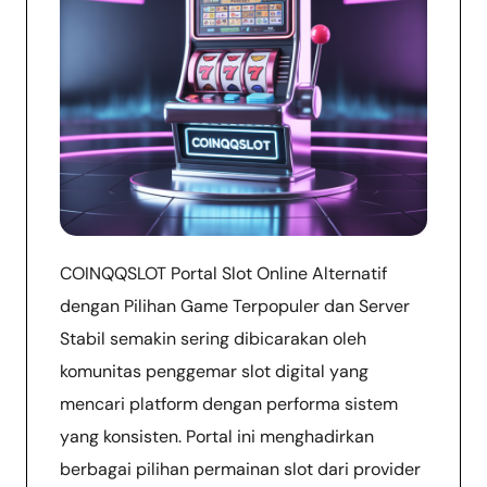
COINQQSLOT Portal Slot Online Alternatif
dengan Pilihan Game Terpopuler dan Server
Stabil semakin sering dibicarakan oleh
komunitas penggemar slot digital yang
mencari platform dengan performa sistem
yang konsisten. Portal ini menghadirkan
berbagai pilihan permainan slot dari provider