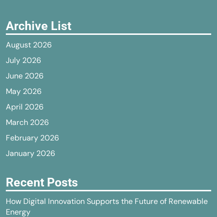
Archive List
August 2026
July 2026
June 2026
May 2026
April 2026
March 2026
February 2026
January 2026
Recent Posts
How Digital Innovation Supports the Future of Renewable
Energy