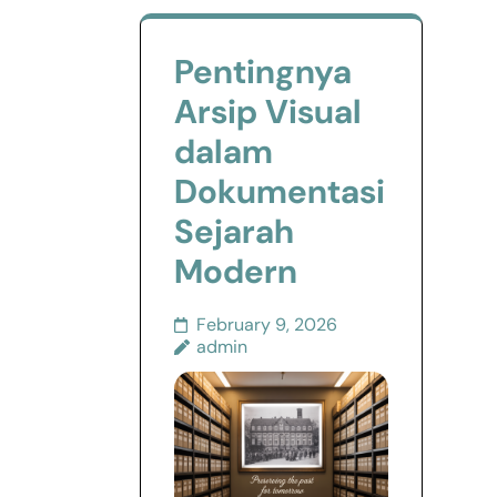
Pentingnya
Arsip Visual
dalam
Dokumentasi
Sejarah
Modern
February 9, 2026
admin