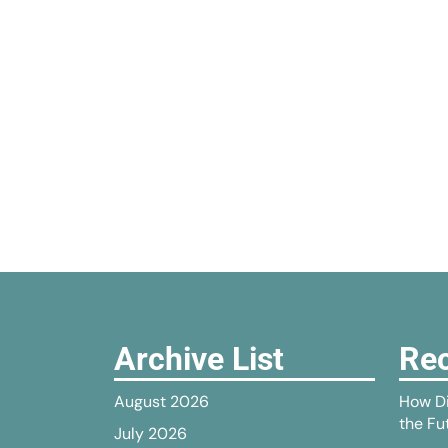
Archive List
Rec
August 2026
How Di
the Fu
July 2026