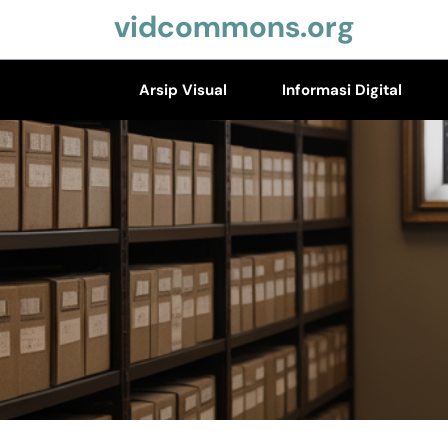
Skip
vidcommons.org
to
content
Arsip Visual
Informasi Digital
(Press
Enter)