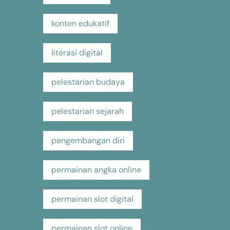
konten edukatif
literasi digital
pelestarian budaya
pelestarian sejarah
pengembangan diri
permainan angka online
permainan slot digital
permainan slot online