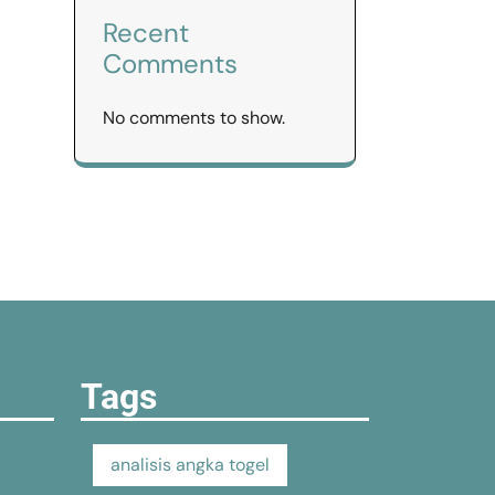
Recent
Comments
No comments to show.
Tags
analisis angka togel