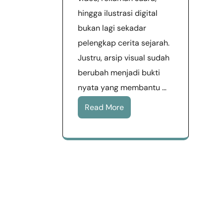
hingga ilustrasi digital
bukan lagi sekadar
pelengkap cerita sejarah.
Justru, arsip visual sudah
berubah menjadi bukti
nyata yang membantu …
Read More