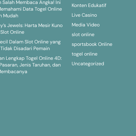
 Salah Membaca Angka! Ini
Konten Edukatif
emahami Data Togel Online
Live Casino
n Mudah
Media Video
s Jewels: Harta Mesir Kuno
Slot Online
slot online
Kecil Dalam Slot Online yang
sportsbook Online
 Tidak Disadari Pemain
togel online
n Lengkap Togel Online 4D:
Uncategorized
 Pasaran, Jenis Taruhan, dan
Membacanya