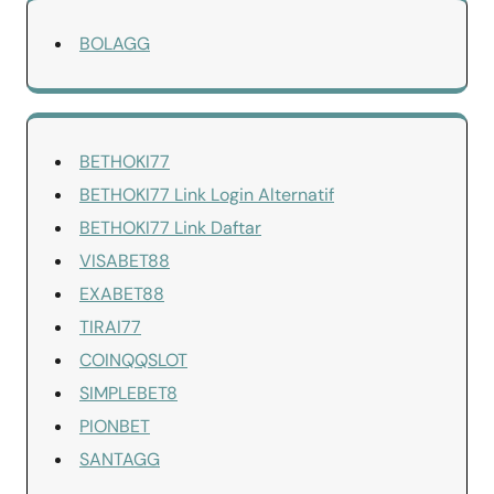
BOLAGG
BETHOKI77
BETHOKI77 Link Login Alternatif
BETHOKI77 Link Daftar
VISABET88
EXABET88
TIRAI77
COINQQSLOT
SIMPLEBET8
PIONBET
SANTAGG