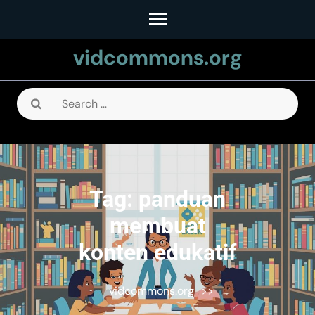
Skip
to
vidcommons.org
content
(Press
Enter)
Search
for:
Tag:
panduan
membuat
konten edukatif
vidcommons.org
>>