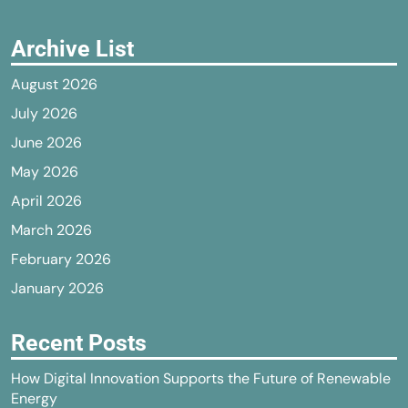
Archive List
August 2026
July 2026
June 2026
May 2026
April 2026
March 2026
February 2026
January 2026
Recent Posts
How Digital Innovation Supports the Future of Renewable
Energy