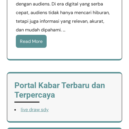
dengan audiens. Di era digital yang serba
cepat, audiens tidak hanya mencari hiburan,
tetapi juga informasi yang relevan, akurat,
dan mudah dipahami. …
Read More
Portal Kabar Terbaru dan
Terpercaya
live draw sdy