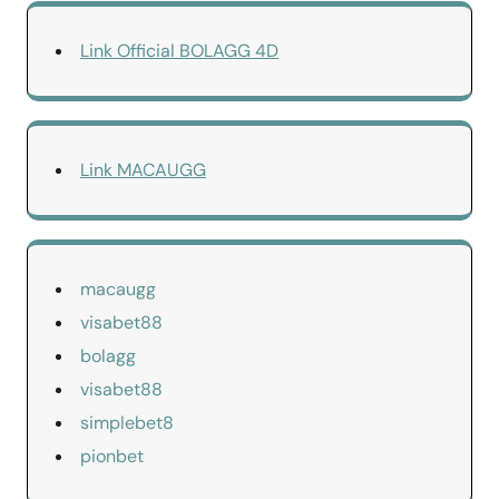
Link Official BOLAGG 4D
Link MACAUGG
macaugg
visabet88
bolagg
visabet88
simplebet8
pionbet