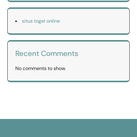
situs togel online
Recent Comments
No comments to show.