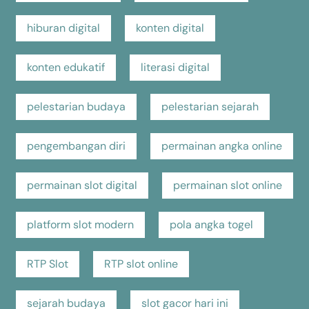
hiburan digital
konten digital
konten edukatif
literasi digital
pelestarian budaya
pelestarian sejarah
pengembangan diri
permainan angka online
permainan slot digital
permainan slot online
platform slot modern
pola angka togel
RTP Slot
RTP slot online
sejarah budaya
slot gacor hari ini