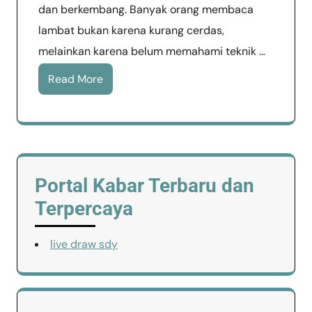
dan berkembang. Banyak orang membaca
lambat bukan karena kurang cerdas,
melainkan karena belum memahami teknik …
Read More
Portal Kabar Terbaru dan
Terpercaya
live draw sdy