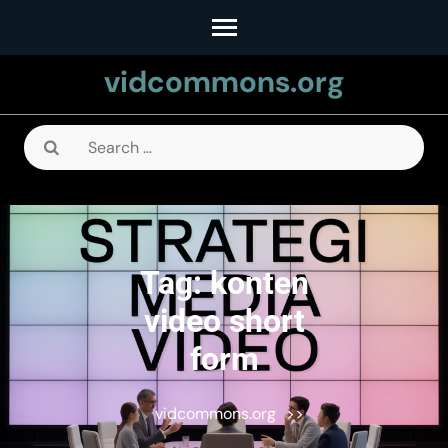
Skip
to
vidcommons.org
content
(Press
Enter)
Search
for:
Tag:
konten
video short
form
vidcommons.org
>>