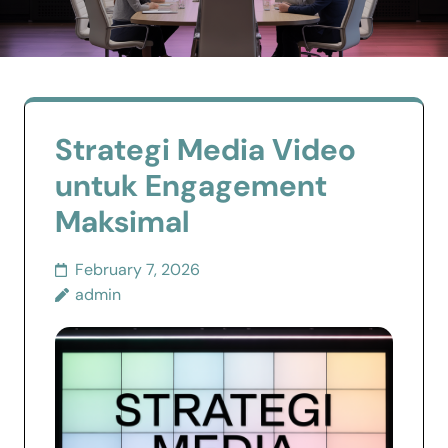
Strategi Media Video
untuk Engagement
Maksimal
February 7, 2026
admin