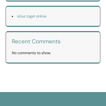
situs togel online
Recent Comments
No comments to show.