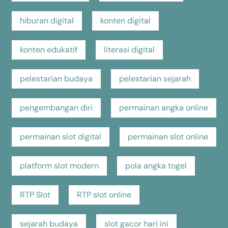
hiburan digital
konten digital
konten edukatif
literasi digital
pelestarian budaya
pelestarian sejarah
pengembangan diri
permainan angka online
permainan slot digital
permainan slot online
platform slot modern
pola angka togel
RTP Slot
RTP slot online
sejarah budaya
slot gacor hari ini