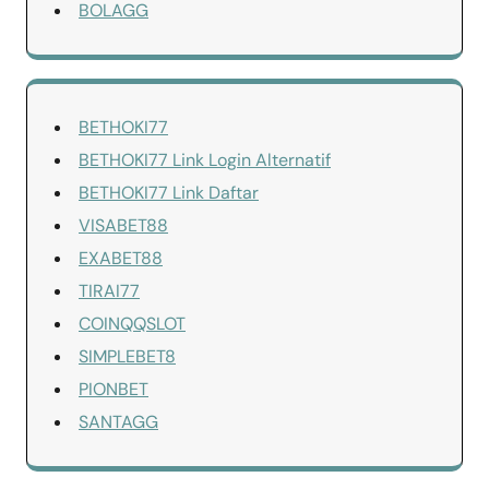
BOLAGG
BETHOKI77
BETHOKI77 Link Login Alternatif
BETHOKI77 Link Daftar
VISABET88
EXABET88
TIRAI77
COINQQSLOT
SIMPLEBET8
PIONBET
SANTAGG