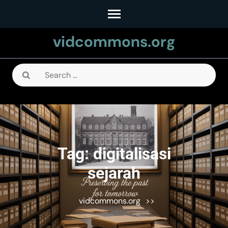
Skip
to
vidcommons.org
content
(Press
Enter)
Search
for:
Tag:
digitalisasi
sejarah
vidcommons.org
>>