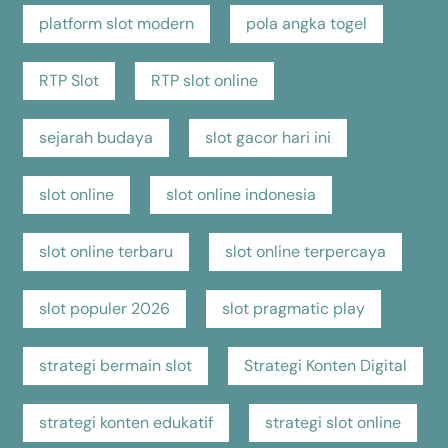
platform slot modern
pola angka togel
RTP Slot
RTP slot online
sejarah budaya
slot gacor hari ini
slot online
slot online indonesia
slot online terbaru
slot online terpercaya
slot populer 2026
slot pragmatic play
strategi bermain slot
Strategi Konten Digital
strategi konten edukatif
strategi slot online