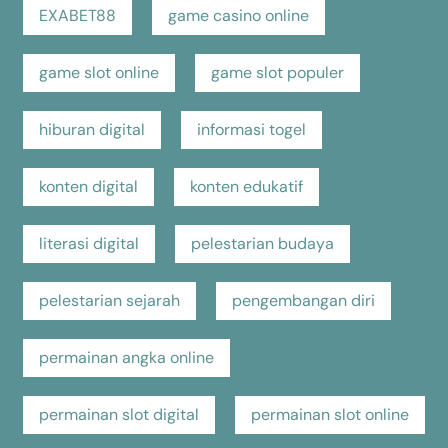
EXABET88
game casino online
game slot online
game slot populer
hiburan digital
informasi togel
konten digital
konten edukatif
literasi digital
pelestarian budaya
pelestarian sejarah
pengembangan diri
permainan angka online
permainan slot digital
permainan slot online