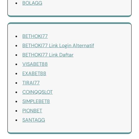
BOLAGG
BETHOKI77
BETHOKI77 Link Login Alternatif
BETHOKI77 Link Daftar
VISABET88
EXABET88
TIRAI77
COINQQSLOT
SIMPLEBET8
PIONBET
SANTAGG