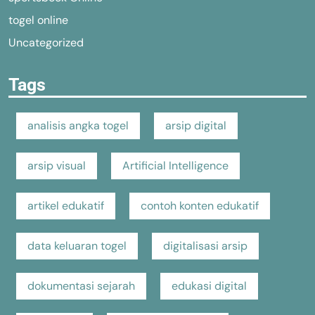
togel online
Uncategorized
Tags
analisis angka togel
arsip digital
arsip visual
Artificial Intelligence
artikel edukatif
contoh konten edukatif
data keluaran togel
digitalisasi arsip
dokumentasi sejarah
edukasi digital