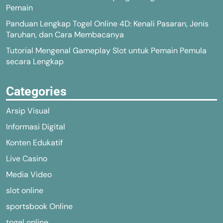
Pemain
Panduan Lengkap Togel Online 4D: Kenali Pasaran, Jenis
Taruhan, dan Cara Membacanya
Tutorial Mengenal Gameplay Slot untuk Pemain Pemula
secara Lengkap
Categories
Arsip Visual
Informasi Digital
Konten Edukatif
Live Casino
Media Video
slot online
sportsbook Online
togel online