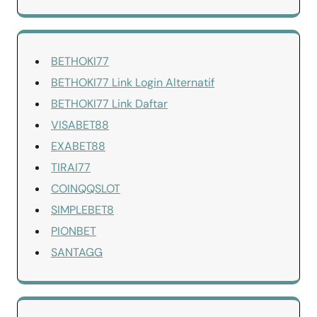
BETHOKI77
BETHOKI77 Link Login Alternatif
BETHOKI77 Link Daftar
VISABET88
EXABET88
TIRAI77
COINQQSLOT
SIMPLEBET8
PIONBET
SANTAGG