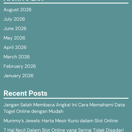
August 2026
July 2026
June 2026
May 2026
April 2026
March 2026
February 2026
January 2026
Recent Posts
Jangan Salah Membaca Angka! Ini Cara Memahami Data
Togel Online dengan Mudah
Mummy’s Jewels: Harta Mesir Kuno dalam Slot Online
7 Hal Kecil Dalam Slot Online yang Sering Tidak Disadari