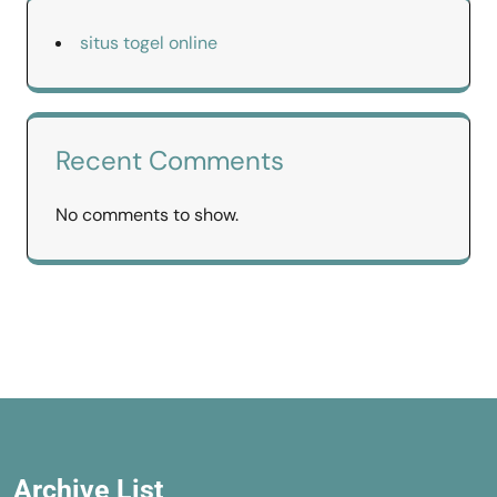
situs togel online
Recent Comments
No comments to show.
Archive List