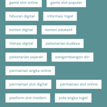
game slot online
game slot populer
hiburan digital
informasi togel
konten digital
konten edukatif
literasi digital
pelestarian budaya
pelestarian sejarah
pengembangan diri
permainan angka online
permainan slot digital
permainan slot online
platform slot modern
pola angka togel