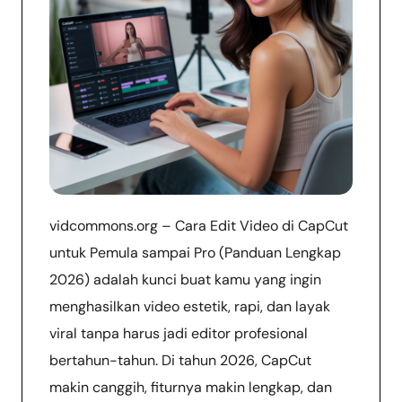
vidcommons.org – Cara Edit Video di CapCut
untuk Pemula sampai Pro (Panduan Lengkap
2026) adalah kunci buat kamu yang ingin
menghasilkan video estetik, rapi, dan layak
viral tanpa harus jadi editor profesional
bertahun-tahun. Di tahun 2026, CapCut
makin canggih, fiturnya makin lengkap, dan