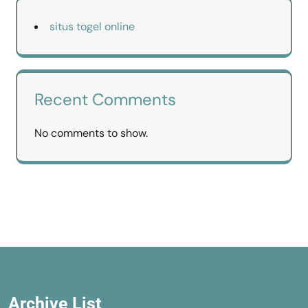
situs togel online
Recent Comments
No comments to show.
Archive List