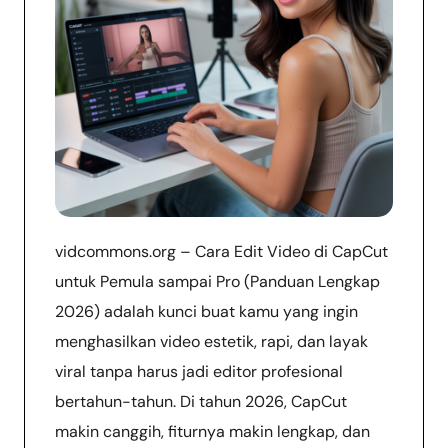
vidcommons.org – Cara Edit Video di CapCut
untuk Pemula sampai Pro (Panduan Lengkap
2026) adalah kunci buat kamu yang ingin
menghasilkan video estetik, rapi, dan layak
viral tanpa harus jadi editor profesional
bertahun-tahun. Di tahun 2026, CapCut
makin canggih, fiturnya makin lengkap, dan