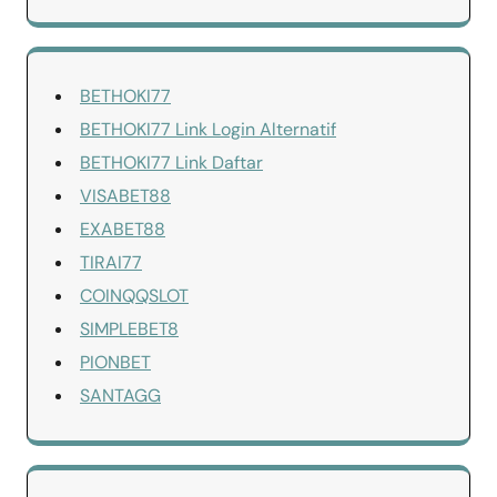
BETHOKI77
BETHOKI77 Link Login Alternatif
BETHOKI77 Link Daftar
VISABET88
EXABET88
TIRAI77
COINQQSLOT
SIMPLEBET8
PIONBET
SANTAGG