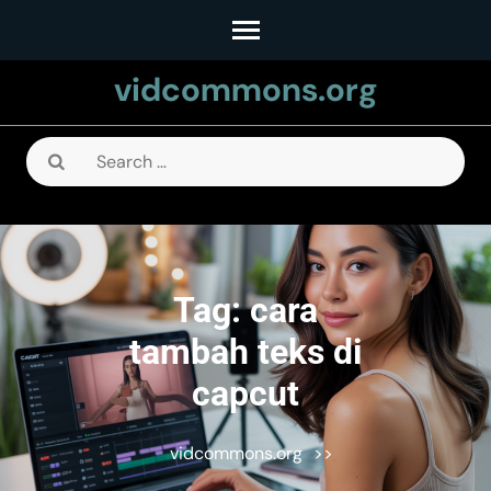
Skip
to
vidcommons.org
content
(Press
Enter)
Search
for:
Tag:
cara
tambah teks di
capcut
vidcommons.org
>>