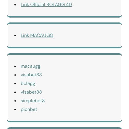
Link Official BOLAGG 4D
Link MACAUGG
macaugg
visabet88
bolagg
visabet88
simplebet8
pionbet