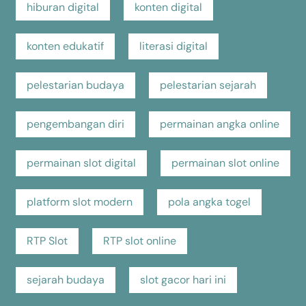
hiburan digital
konten digital
konten edukatif
literasi digital
pelestarian budaya
pelestarian sejarah
pengembangan diri
permainan angka online
permainan slot digital
permainan slot online
platform slot modern
pola angka togel
RTP Slot
RTP slot online
sejarah budaya
slot gacor hari ini