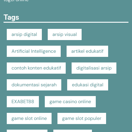
Tags
arsip digital
arsip visual
Artificial Intelligence
artikel edukatif
contoh konten edukatif
digitalisasi arsip
dokumentasi sejarah
edukasi digital
EXABET88
game casino online
game slot online
game slot populer