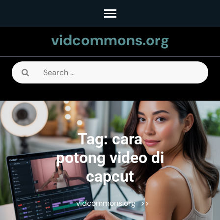
Skip
to
vidcommons.org
content
(Press
Enter)
Search
for:
Tag:
cara
potong video di
capcut
vidcommons.org
>>