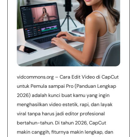
vidcommons.org – Cara Edit Video di CapCut
untuk Pemula sampai Pro (Panduan Lengkap
2026) adalah kunci buat kamu yang ingin
menghasilkan video estetik, rapi, dan layak
viral tanpa harus jadi editor profesional
bertahun-tahun. Di tahun 2026, CapCut
makin canggih, fiturnya makin lengkap, dan