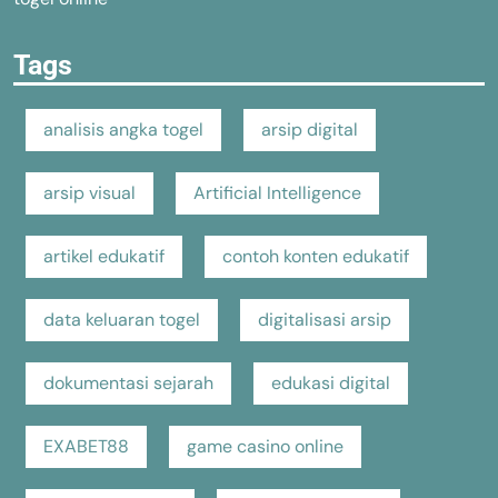
Tags
analisis angka togel
arsip digital
arsip visual
Artificial Intelligence
artikel edukatif
contoh konten edukatif
data keluaran togel
digitalisasi arsip
dokumentasi sejarah
edukasi digital
EXABET88
game casino online