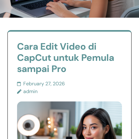
Cara Edit Video di
CapCut untuk Pemula
sampai Pro
February 27, 2026
admin