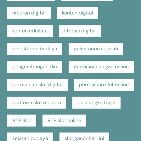
hiburan digital
konten digital
konten edukatif
literasi digital
pelestarian budaya
pelestarian sejarah
pengembangan diri
permainan angka online
permainan slot digital
permainan slot online
platform slot modern
pola angka togel
RTP Slot
RTP slot online
sejarah budaya
slot gacor hari ini