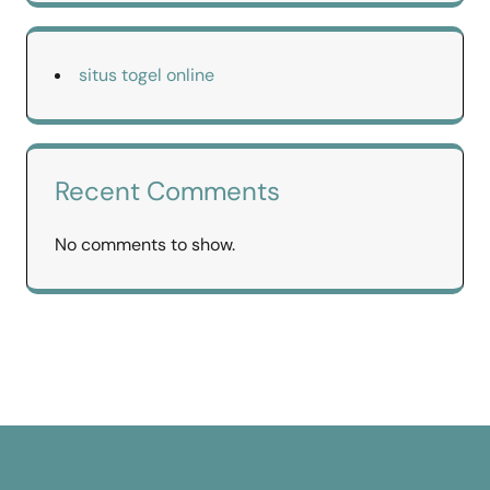
situs togel online
Recent Comments
No comments to show.