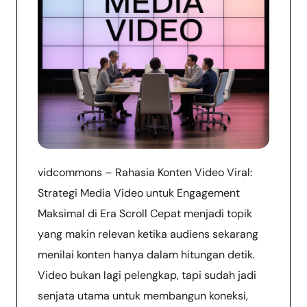
vidcommons – Rahasia Konten Video Viral:
Strategi Media Video untuk Engagement
Maksimal di Era Scroll Cepat menjadi topik
yang makin relevan ketika audiens sekarang
menilai konten hanya dalam hitungan detik.
Video bukan lagi pelengkap, tapi sudah jadi
senjata utama untuk membangun koneksi,