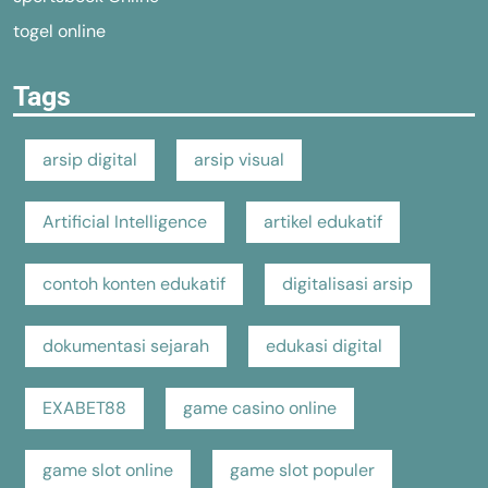
togel online
Tags
arsip digital
arsip visual
Artificial Intelligence
artikel edukatif
contoh konten edukatif
digitalisasi arsip
dokumentasi sejarah
edukasi digital
EXABET88
game casino online
game slot online
game slot populer