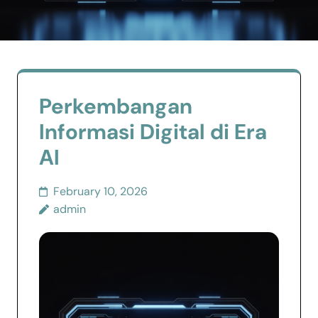
Perkembangan
Informasi Digital di Era
AI
February 10, 2026
admin