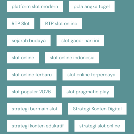
platform slot modern
pola angka togel
RTP Slot
RTP slot online
sejarah budaya
slot gacor hari ini
slot online
slot online indonesia
slot online terbaru
slot online terpercaya
slot populer 2026
slot pragmatic play
strategi bermain slot
Strategi Konten Digital
strategi konten edukatif
strategi slot online