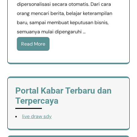
dipersonalisasi secara otomatis. Dari cara
orang mencari berita, belajar keterampilan
baru, sampai membuat keputusan bisnis,
semuanya mulai dipengaruhi …
Read More
Portal Kabar Terbaru dan
Terpercaya
live draw sdy