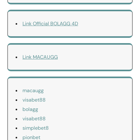
Link Official BOLAGG 4D
Link MACAUGG
macaugg
visabet88
bolagg
visabet88
simplebet8
pionbet