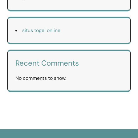
situs togel online
Recent Comments
No comments to show.