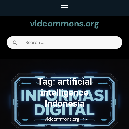
Skip
to
vidcommons.org
content
(Press
Enter)
Search
for:
Tag:
artificial
intelligence
Indonesia
vidcommons.org
>>