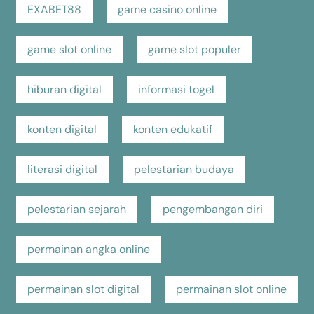
EXABET88
game casino online
game slot online
game slot populer
hiburan digital
informasi togel
konten digital
konten edukatif
literasi digital
pelestarian budaya
pelestarian sejarah
pengembangan diri
permainan angka online
permainan slot digital
permainan slot online