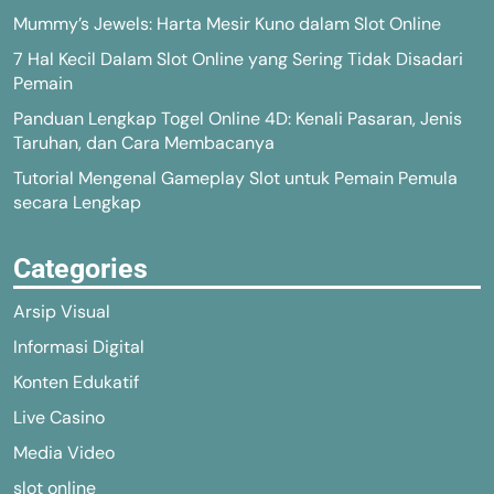
Mummy’s Jewels: Harta Mesir Kuno dalam Slot Online
7 Hal Kecil Dalam Slot Online yang Sering Tidak Disadari
Pemain
Panduan Lengkap Togel Online 4D: Kenali Pasaran, Jenis
Taruhan, dan Cara Membacanya
Tutorial Mengenal Gameplay Slot untuk Pemain Pemula
secara Lengkap
Categories
Arsip Visual
Informasi Digital
Konten Edukatif
Live Casino
Media Video
slot online