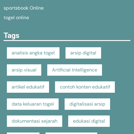
sportsbook Online
togel online
Tags
analisis angka togel
arsip digital
arsip visual
Artificial Intelligence
artikel edukatif
contoh konten edukatif
data keluaran togel
digitalisasi arsip
dokumentasi sejarah
edukasi digital